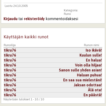
Luotu 24.10.2005
Kategoria:
Runo
Kirjaudu
tai
rekisteröidy
kommentoidaksesi
Käyttäjän kaikki runot
Runoilija
Runon nimi
tikru76
Iso ikävä!
tikru76
Kuulun sulle!
tikru76
En halua!
tikru76
Voin olla hiljaa!
tikru76
Sanon sulle yhden asian!
tikru76
Haluan puhua!
tikru76
En saa sua mielestäni!
tikru76
Jaksan odottaa!
tikru76
Älä ota!
tikru76
En päästä!
Näytetään tulokset 1 - 10 / 10