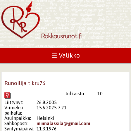
☰ Valikko
Runoilija tikru76
Julkaistu:
10
Liittynyt:
26.8.2005
Viimeksi
15.6.2025 7:21
paikalla:
Asuinpaikka:
Helsinki
Sähköposti:
minnalassila@gmail.com
Syntymäpäivä:
11.3.1976