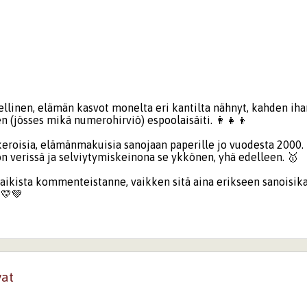
ellinen, elämän kasvot monelta eri kantilta nähnyt, kahden ih
(jösses mikä numerohirviö) espoolaisäiti. 👩‍👧‍👦
ukeroisia, elämänmakuisia sanojaan paperille jo vuodesta 2000.
on verissä ja selviytymiskeinona se ykkönen, yhä edelleen. 🥇
aikista kommenteistanne, vaikken sitä aina erikseen sanoisika
 💛💚
vat