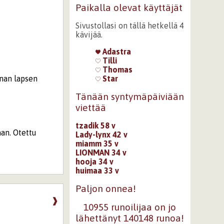
Paikalla olevat käyttäjät
Sivustollasi on tällä hetkellä 4
kävijää.
Adastra
Tilli
Thomas
anan lapsen
Star
Tänään syntymäpäiviään
viettää
tzadik 58 v
an. Otettu
Lady-lynx 42 v
miamm 35 v
LIONMAN 34 v
hooja 34 v
huimaa 33 v
Paljon onnea!
❱
10955 runoilijaa on jo
lähettänyt 140148 runoa!