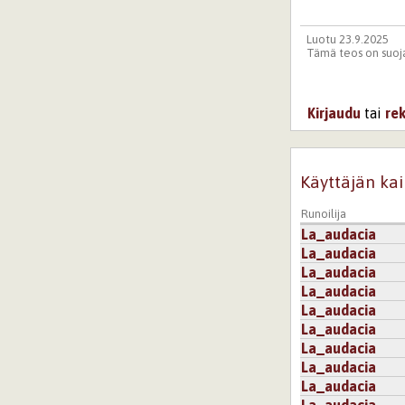
Luotu 23.9.2025
Tämä teos on suoja
Kirjaudu
tai
re
Käyttäjän kai
Runoilija
La_audacia
La_audacia
La_audacia
La_audacia
La_audacia
La_audacia
La_audacia
La_audacia
La_audacia
La_audacia