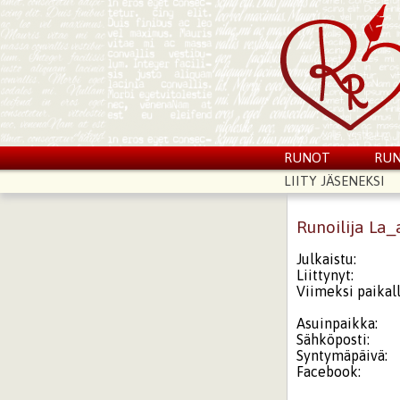
RUNOT
RUN
LIITY JÄSENEKSI
Runoilija La
Julkaistu:
Liittynyt:
Viimeksi paikall
Asuinpaikka:
Sähköposti:
Syntymäpäivä:
Facebook: