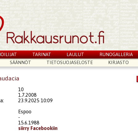
OILIJAT
TARINAT
LAULUT
RUNOGALLERIA
SÄÄNNÖT
TIETOSUOJASELOSTE
KIRJASTO
_audacia
10
1.7.2008
a:
23.9.2025 10:09
Espoo
-
15.6.1988
siirry Facebookiin