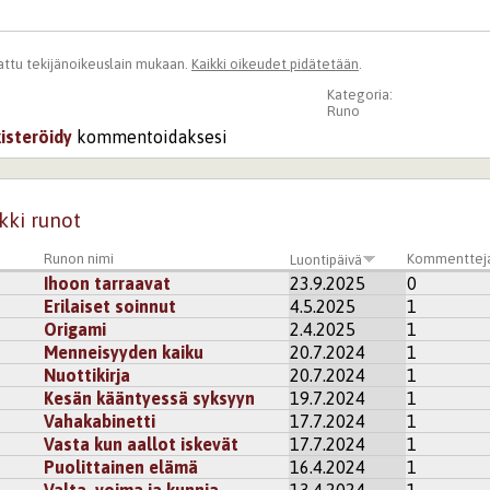
ttu tekijänoikeuslain mukaan.
Kaikki oikeudet pidätetään
.
Kategoria:
Runo
kisteröidy
kommentoidaksesi
kki runot
Runon nimi
Kommenttej
Luontipäivä
Ihoon tarraavat
23.9.2025
0
Erilaiset soinnut
4.5.2025
1
Origami
2.4.2025
1
Menneisyyden kaiku
20.7.2024
1
Nuottikirja
20.7.2024
1
Kesän kääntyessä syksyyn
19.7.2024
1
Vahakabinetti
17.7.2024
1
Vasta kun aallot iskevät
17.7.2024
1
Puolittainen elämä
16.4.2024
1
Valta, voima ja kunnia
13.4.2024
1