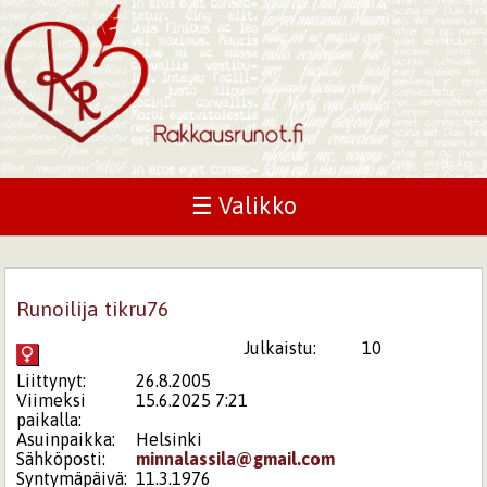
☰ Valikko
Runoilija tikru76
Julkaistu:
10
Liittynyt:
26.8.2005
Viimeksi
15.6.2025 7:21
paikalla:
Asuinpaikka:
Helsinki
Sähköposti:
minnalassila@gmail.com
Syntymäpäivä:
11.3.1976