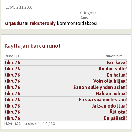
Luotu 2.11.2005
Kategoria:
Runo
Kirjaudu
tai
rekisteröidy
kommentoidaksesi
Käyttäjän kaikki runot
Runoilija
Runon nimi
tikru76
Iso ikävä!
tikru76
Kuulun sulle!
tikru76
En halua!
tikru76
Voin olla hiljaa!
tikru76
Sanon sulle yhden asian!
tikru76
Haluan puhua!
tikru76
En saa sua mielestäni!
tikru76
Jaksan odottaa!
tikru76
Älä ota!
tikru76
En päästä!
Näytetään tulokset 1 - 10 / 10