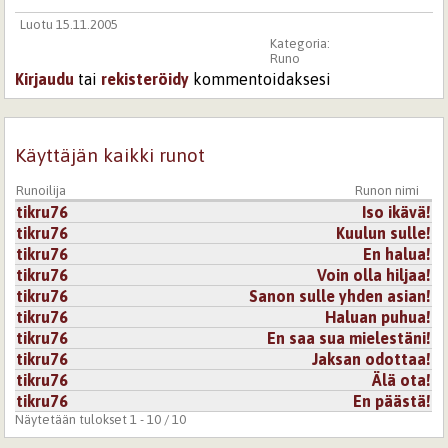
Luotu 15.11.2005
Kategoria:
Runo
Kirjaudu
tai
rekisteröidy
kommentoidaksesi
Käyttäjän kaikki runot
Runoilija
Runon nimi
tikru76
Iso ikävä!
tikru76
Kuulun sulle!
tikru76
En halua!
tikru76
Voin olla hiljaa!
tikru76
Sanon sulle yhden asian!
tikru76
Haluan puhua!
tikru76
En saa sua mielestäni!
tikru76
Jaksan odottaa!
tikru76
Älä ota!
tikru76
En päästä!
Näytetään tulokset 1 - 10 / 10