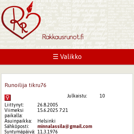
☰ Valikko
Runoilija tikru76
Julkaistu:
10
Liittynyt:
26.8.2005
Viimeksi
15.6.2025 7:21
paikalla:
Asuinpaikka:
Helsinki
Sähköposti:
minnalassila@gmail.com
Syntymäpäivä:
11.3.1976