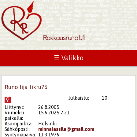
☰ Valikko
Runoilija tikru76
Julkaistu:
10
Liittynyt:
26.8.2005
Viimeksi
15.6.2025 7:21
paikalla:
Asuinpaikka:
Helsinki
Sähköposti:
minnalassila@gmail.com
Syntymäpäivä:
11.3.1976