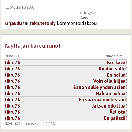
Luotu 12.10.2005
Kategoria:
Runo
Kirjaudu
tai
rekisteröidy
kommentoidaksesi
Käyttäjän kaikki runot
Runoilija
Runon nimi
tikru76
Iso ikävä!
tikru76
Kuulun sulle!
tikru76
En halua!
tikru76
Voin olla hiljaa!
tikru76
Sanon sulle yhden asian!
tikru76
Haluan puhua!
tikru76
En saa sua mielestäni!
tikru76
Jaksan odottaa!
tikru76
Älä ota!
tikru76
En päästä!
Näytetään tulokset 1 - 10 / 10