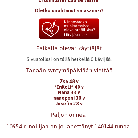
Ei tunnusta? Luo se täältä.
Oletko unohtanut salasanasi?
Paikalla olevat käyttäjät
Sivustollasi on tällä hetkellä 0 kävijää.
Tänään syntymäpäiviään viettää
Zsa 48 v
^EnKeLi^ 40 v
Nana 33 v
nanoponi 30 v
Josefín 28 v
Paljon onnea!
10954 runoilijaa on jo lähettänyt 140144 runoa!