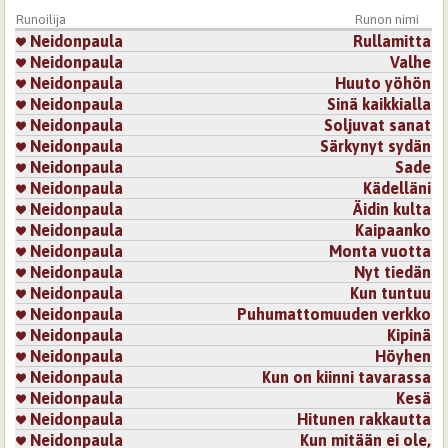
Runoilija
Runon nimi
Neidonpaula
Rullamitta
Neidonpaula
Valhe
Neidonpaula
Huuto yöhön
Neidonpaula
Sinä kaikkialla
Neidonpaula
Soljuvat sanat
Neidonpaula
Särkynyt sydän
Neidonpaula
Sade
Neidonpaula
Kädelläni
Neidonpaula
Äidin kulta
Neidonpaula
Kaipaanko
Neidonpaula
Monta vuotta
Neidonpaula
Nyt tiedän
Neidonpaula
Kun tuntuu
Neidonpaula
Puhumattomuuden verkko
Neidonpaula
Kipinä
Neidonpaula
Höyhen
Neidonpaula
Kun on kiinni tavarassa
Neidonpaula
Kesä
Neidonpaula
Hitunen rakkautta
Neidonpaula
Kun mitään ei ole,