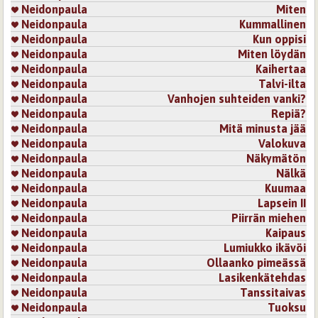
Neidonpaula
Miten
Neidonpaula
Kummallinen
Neidonpaula
Kun oppisi
Neidonpaula
Miten löydän
Neidonpaula
Kaihertaa
Neidonpaula
Talvi-ilta
Neidonpaula
Vanhojen suhteiden vanki?
Neidonpaula
Repiä?
Neidonpaula
Mitä minusta jää
Neidonpaula
Valokuva
Neidonpaula
Näkymätön
Neidonpaula
Nälkä
Neidonpaula
Kuumaa
Neidonpaula
Lapsein II
Neidonpaula
Piirrän miehen
Neidonpaula
Kaipaus
Neidonpaula
Lumiukko ikävöi
Neidonpaula
Ollaanko pimeässä
Neidonpaula
Lasikenkätehdas
Neidonpaula
Tanssitaivas
Neidonpaula
Tuoksu