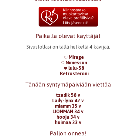
Paikalla olevat käyttäjät
Sivustollasi on tällä hetkellä 4 kävijää.
Mirage
Nimessun
lulu-58
Retrosteroni
Tänään syntymäpäiviään viettää
tzadik 58 v
Lady-lynx 42 v
miamm 35 v
LIONMAN 34 v
hooja 34 v
huimaa 33 v
Paljon onnea!