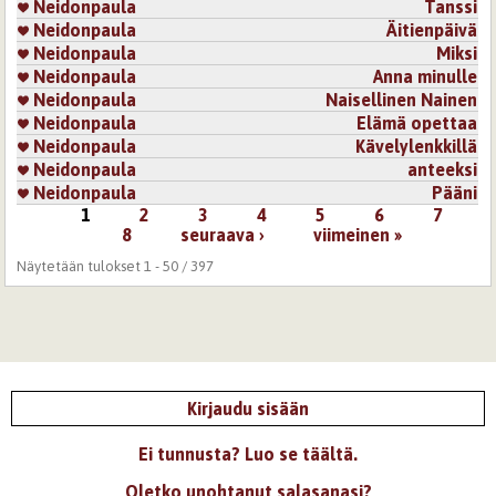
Neidonpaula
Tanssi
Neidonpaula
Äitienpäivä
Neidonpaula
Miksi
Neidonpaula
Anna minulle
Neidonpaula
Naisellinen Nainen
Neidonpaula
Elämä opettaa
Neidonpaula
Kävelylenkkillä
Neidonpaula
anteeksi
Neidonpaula
Pääni
1
2
3
4
5
6
7
Sivut
8
seuraava ›
viimeinen »
Näytetään tulokset 1 - 50 / 397
Kirjaudu sisään
Ei tunnusta? Luo se täältä.
Oletko unohtanut salasanasi?