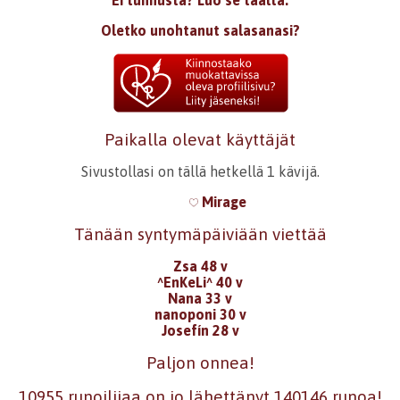
Ei tunnusta? Luo se täältä.
Oletko unohtanut salasanasi?
Paikalla olevat käyttäjät
Sivustollasi on tällä hetkellä 1 kävijä.
Mirage
Tänään syntymäpäiviään viettää
Zsa 48 v
^EnKeLi^ 40 v
Nana 33 v
nanoponi 30 v
Josefín 28 v
Paljon onnea!
10955 runoilijaa on jo lähettänyt 140146 runoa!