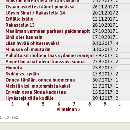
Muistan miten vielä kerran vilkaisit
2.12.2017
0
Osaan askeltesi äänet pimeässä
26.11.2017
0
Löysin Sinut / Rakastella 14
20.11.2017
2
Eräälle isälle
12.11.2017
1
Rakastella 13
28.10.2017
1
Maailman varmaan parhaat paidannapit
17.10.2017
1
Sinä olet kaunein
17.10.2017
1
Liian hyvää ohitettavaksi
9.10.2017
4
Minussa oli muutakin
8.10.2017
2
Puhaltaisit iholleni taas sydämesi värejä
17.9.2017
0
Pienetkin asiat olivat kanssasi suuria
27.8.2017
2
Himoita
25.8.2017
1
Sydän vs. sydän
13.8.2017
2
Onnea tänään, onnea huomenna
30.7.2017
1
Meistä yksi, molemmista kaksi
13.7.2017
1
En vain osaa Sinua kadottaa
15.5.2017
2
Hyvästejä tälle kodille
20.4.2017
2
3
4
5
6
7
8
9
…
viimeinen »
 - 50 / 652