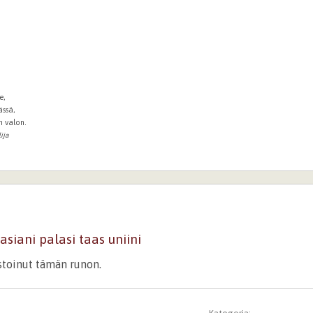
e,
ässä,
n valon.
ija
asiani palasi taas uniini
istoinut tämän runon.