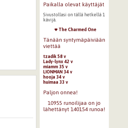
Paikalla olevat käyttäjät
Sivustollasi on tällä hetkellä 1
kävijä.
The Charmed One
Tänään syntymäpäiviään
viettää
tzadik 58 v
Lady-lynx 42 v
miamm 35 v
LIONMAN 34 v
hooja 34 v
huimaa 33 v
Paljon onnea!
10955 runoilijaa on jo
lähettänyt 140154 runoa!