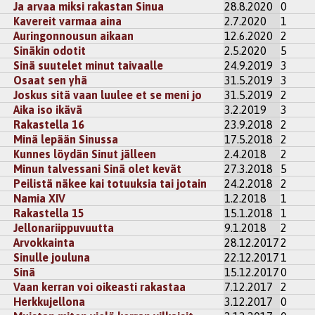
Ja arvaa miksi rakastan Sinua
28.8.2020
0
Kavereit varmaa aina
2.7.2020
1
Auringonnousun aikaan
12.6.2020
2
Sinäkin odotit
2.5.2020
5
Sinä suutelet minut taivaalle
24.9.2019
3
Osaat sen yhä
31.5.2019
3
Joskus sitä vaan luulee et se meni jo
31.5.2019
2
Aika iso ikävä
3.2.2019
3
Rakastella 16
23.9.2018
2
Minä lepään Sinussa
17.5.2018
2
Kunnes löydän Sinut jälleen
2.4.2018
2
Minun talvessani Sinä olet kevät
27.3.2018
5
Peilistä näkee kai totuuksia tai jotain
24.2.2018
2
Namia XIV
1.2.2018
1
Rakastella 15
15.1.2018
1
Jellonariippuvuutta
9.1.2018
2
Arvokkainta
28.12.2017
2
Sinulle jouluna
22.12.2017
1
Sinä
15.12.2017
0
Vaan kerran voi oikeasti rakastaa
7.12.2017
2
Herkkujellona
3.12.2017
0