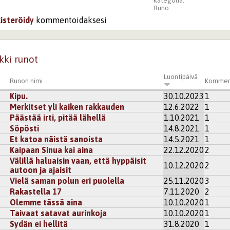
Kategoria:
Runo
kisteröidy
kommentoidaksesi
kki runot
Luontipäivä
Runon nimi
Kommen
Kipu.
30.10.2023
1
Merkitset yli kaiken rakkauden
12.6.2022
1
Päästää irti, pitää lähellä
1.10.2021
1
Söpösti
14.8.2021
1
Et katoa näistä sanoista
14.5.2021
1
Kaipaan Sinua kai aina
22.12.2020
2
Välillä haluaisin vaan, että hyppäisit
10.12.2020
2
autoon ja ajaisit
Vielä saman polun eri puolella
25.11.2020
3
Rakastella 17
7.11.2020
2
Olemme tässä aina
10.10.2020
1
Taivaat satavat aurinkoja
10.10.2020
1
Sydän ei hellitä
31.8.2020
1