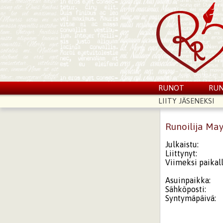
RUNOT
RUN
LIITY JÄSENEKSI
Runoilija Ma
Julkaistu:
Liittynyt:
Viimeksi paikall
Asuinpaikka:
Sähköposti:
Syntymäpäivä: