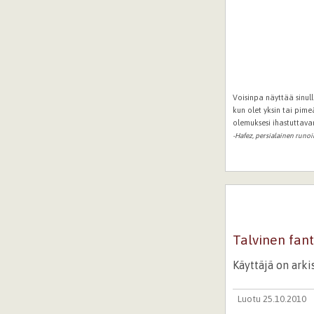
Voisinpa näyttää sinull
kun olet yksin tai pime
olemuksesi ihastuttava
-Hafez, persialainen runoil
Talvinen fant
Käyttäjä on ark
Luotu 25.10.2010