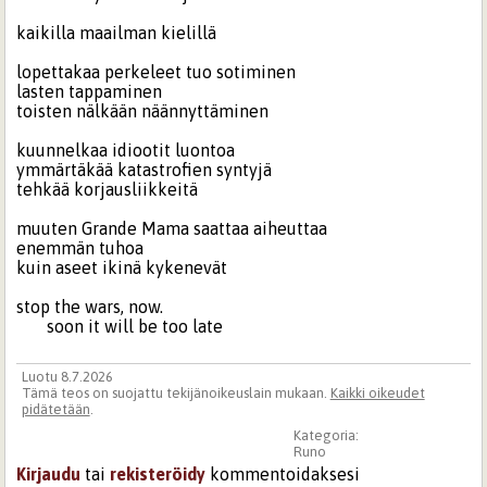
kaikilla maailman kielillä
lopettakaa perkeleet tuo sotiminen
lasten tappaminen
toisten nälkään näännyttäminen
kuunnelkaa idiootit luontoa
ymmärtäkää katastrofien syntyjä
tehkää korjausliikkeitä
muuten Grande Mama saattaa aiheuttaa
enemmän tuhoa
kuin aseet ikinä kykenevät
stop the wars, now.
soon it will be too late
Luotu 8.7.2026
Tämä teos on suojattu tekijänoikeuslain mukaan.
Kaikki oikeudet
pidätetään
.
Kategoria:
Runo
Kirjaudu
tai
rekisteröidy
kommentoidaksesi