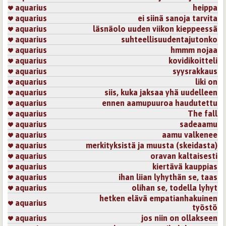
aquarius
heippa
aquarius
ei siinä sanoja tarvita
aquarius
läsnäolo uuden viikon kieppeessä
aquarius
suhteellisuudentajutonko
aquarius
hmmm nojaa
aquarius
kovidikoitteli
aquarius
syysrakkaus
aquarius
liki on
aquarius
siis, kuka jaksaa yhä uudelleen
aquarius
ennen aamupuuroa haudutettu
aquarius
The fall
aquarius
sadeaamu
aquarius
aamu valkenee
aquarius
merkityksistä ja muusta (skeidasta)
aquarius
oravan kaltaisesti
aquarius
kiertävä kauppias
aquarius
ihan liian lyhythän se, taas
aquarius
olihan se, todella lyhyt
hetken elävä empatianhakuinen
aquarius
työstö
aquarius
jos niin on ollakseen