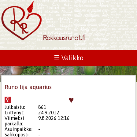
☰ Valikko
Runoilija aquarius
♥
Julkaistu:
861
Liittynyt:
24.9.2012
Viimeksi
9.8.2026 12:16
paikalla:
Asuinpaikka:
-
Sähköposti:
-