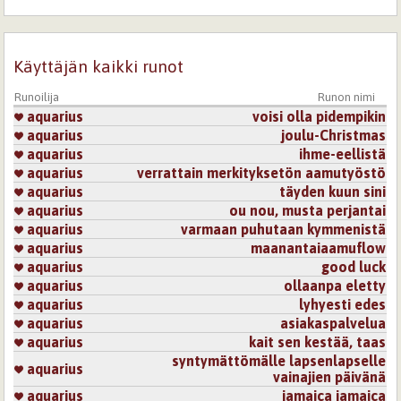
Onhan niitä muureja kaatunut ja järjestelmiä hajonnut
tuossa melko lähelläkin!
Tehokas kannanotto runossasi.
Kirjaudu
tai
rekisteröidy
kommentoidaksesi
Käyttäjän kaikki runot
Sivut
Runoilija
Runon nimi
aquarius
voisi olla pidempikin
aquarius
joulu-Christmas
aquarius
ihme-eellistä
aquarius
verrattain merkityksetön aamutyöstö
aquarius
täyden kuun sini
aquarius
ou nou, musta perjantai
aquarius
varmaan puhutaan kymmenistä
aquarius
maanantaiaamuflow
aquarius
good luck
aquarius
ollaanpa eletty
aquarius
lyhyesti edes
aquarius
asiakaspalvelua
aquarius
kait sen kestää, taas
syntymättömälle lapsenlapselle
aquarius
vainajien päivänä
aquarius
jamaica jamaica