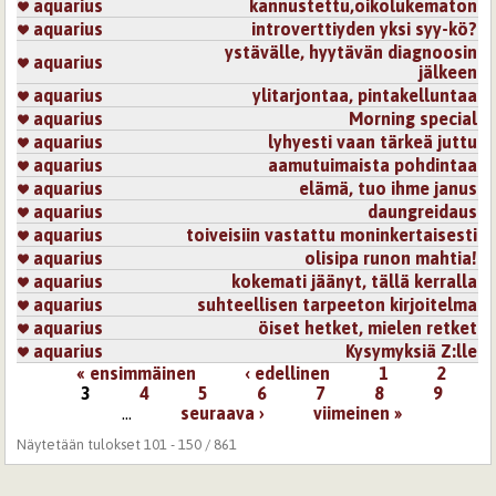
aquarius
kannustettu,oikolukematon
aquarius
introverttiyden yksi syy-kö?
ystävälle, hyytävän diagnoosin
aquarius
jälkeen
aquarius
ylitarjontaa, pintakelluntaa
aquarius
Morning special
aquarius
lyhyesti vaan tärkeä juttu
aquarius
aamutuimaista pohdintaa
aquarius
elämä, tuo ihme janus
aquarius
daungreidaus
aquarius
toiveisiin vastattu moninkertaisesti
aquarius
olisipa runon mahtia!
aquarius
kokemati jäänyt, tällä kerralla
aquarius
suhteellisen tarpeeton kirjoitelma
aquarius
öiset hetket, mielen retket
aquarius
Kysymyksiä Z:lle
« ensimmäinen
‹ edellinen
1
2
Sivut
3
4
5
6
7
8
9
…
seuraava ›
viimeinen »
Näytetään tulokset 101 - 150 / 861