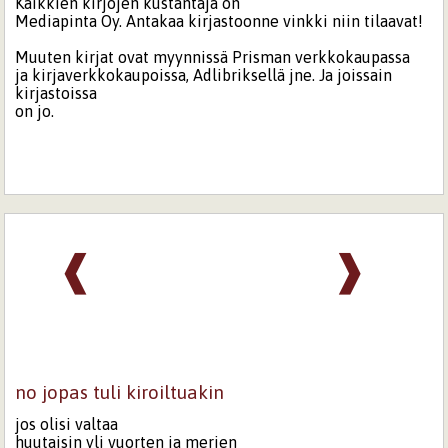
Kaikkien kirjojen kustantaja on
Mediapinta Oy. Antakaa kirjastoonne vinkki niin tilaavat!
Muuten kirjat ovat myynnissä Prisman verkkokaupassa
ja kirjaverkkokaupoissa, Adlibriksellä jne. Ja joissain
kirjastoissa
on jo.
❰
❱
no jopas tuli kiroiltuakin
jos olisi valtaa
huutaisin yli vuorten ja merien