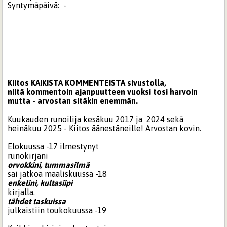
Syntymäpäivä:
-
Kiitos KAIKISTA KOMMENTEISTA sivustolla,
niitä kommentoin ajanpuutteen vuoksi tosi harvoin
mutta - arvostan sitäkin enemmän.
Kuukauden runoilija kesäkuu 2017 ja 2024 sekä
heinäkuu 2025 - Kiitos äänestäneille! Arvostan kovin.
Elokuussa -17 ilmestynyt
runokirjani
orvokkini, tummasilmä
sai jatkoa maaliskuussa -18
enkelini, kultasiipi
kirjalla.
tähdet taskuissa
julkaistiin toukokuussa -19