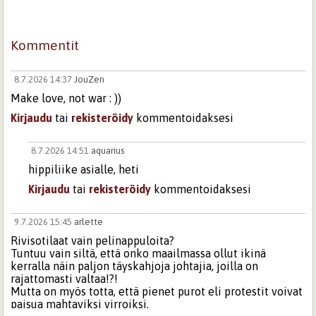
Kommentit
8.7.2026 14:37
JouZen
Make love, not war : ))
Kirjaudu
tai
rekisteröidy
kommentoidaksesi
8.7.2026 14:51
aquarius
hippiliike asialle, heti
Kirjaudu
tai
rekisteröidy
kommentoidaksesi
9.7.2026 15:45
arlette
Rivisotilaat vain pelinappuloita?
Tuntuu vain siltä, että onko maailmassa ollut ikinä
kerralla näin paljon täyskahjoja johtajia, joilla on
rajattomasti valtaa!?!
Mutta on myös totta, että pienet purot eli protestit voivat
paisua mahtaviksi virroiksi.