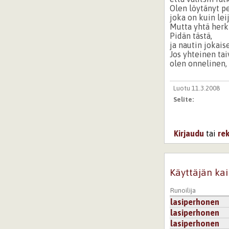
Olen löytänyt p
joka on kuin lei
Mutta yhtä herk
Pidän tästä,
ja nautin jokais
Jos yhteinen tai
olen onnelinen, 
Luotu 11.3.2008
Selite:
Kirjaudu
tai
re
Käyttäjän kai
Runoilija
lasiperhonen
lasiperhonen
lasiperhonen