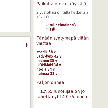
Paikalla olevat käyttäjät
Sivustollasi on tällä hetkellä 2
kävijää.
tulihelmainen3
Tilli
Tänään syntymäpäiviään
viettää
❱
tzadik 58 v
Lady-lynx 42 v
miamm 35 v
LIONMAN 34 v
hooja 34 v
huimaa 33 v
Paljon onnea!
10955 runoilijaa on jo
lähettänyt 140156 runoa!