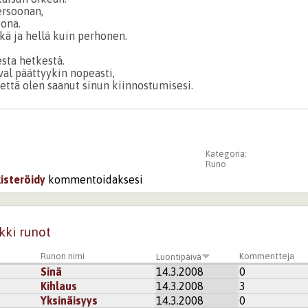
ersoonan,
jona.
kä ja hellä kuin perhonen.
esta hetkestä.
val päättyykin nopeasti,
että olen saanut sinun kiinnostumisesi.
Kategoria:
Runo
kisteröidy
kommentoidaksesi
kki runot
Runon nimi
Kommentteja
Luontipäivä
Sinä
14.3.2008
0
Kihlaus
14.3.2008
3
Yksinäisyys
14.3.2008
0