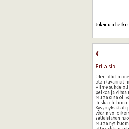
Jokainen hetki o
❰
Erilaisia
Olen ollut mone
olen tavannut m
Viime suhde oli 
pelkoa ja vihaa 
Mutta siitä oli v
Tuska oli kuin m
Kysymyksiä oli p
väärin voi oikei
sellaisiahan nuo
Mutta nyt huom
että valitsin ra