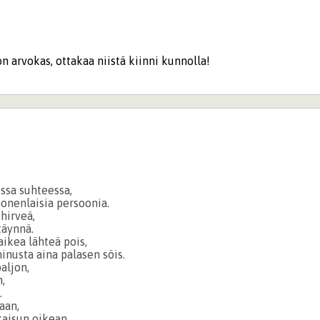
n arvokas, ottakaa niistä kiinni kunnolla!
ssa suhteessa,
onenlaisia persoonia.
hirveä,
täynnä.
aikea lähteä pois,
inusta aina palasen söis.
aljon,
n,
.
aan,
tkaisun oikean.