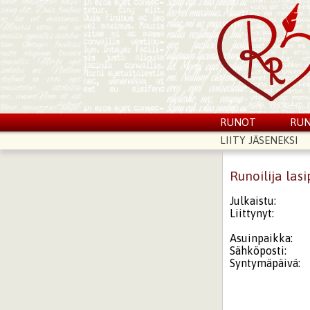
RUNOT
RUN
LIITY JÄSENEKSI
Runoilija las
Julkaistu:
Liittynyt:
Asuinpaikka:
Sähköposti:
Syntymäpäivä: