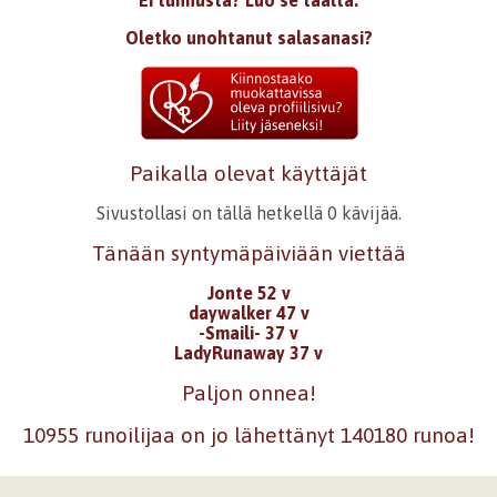
Ei tunnusta? Luo se täältä.
Oletko unohtanut salasanasi?
Paikalla olevat käyttäjät
Sivustollasi on tällä hetkellä 0 kävijää.
Tänään syntymäpäiviään viettää
Jonte 52 v
daywalker 47 v
-Smaili- 37 v
LadyRunaway 37 v
Paljon onnea!
10955 runoilijaa on jo lähettänyt 140180 runoa!