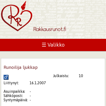
☰ Valikko
Runoilija ljukkap
Julkaistu:
10
Liittynyt:
16.1.2007
Asuinpaikka:
-
Sähköposti:
-
Syntymäpäivä:
-