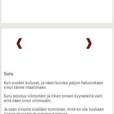
❰
❱
Suru
Kun vuodet kuluvat, ja näen kuinka paljon halusinkaan
sinut tänne maailmaan.
Suru poistuu silmistäni ja itken onnen kyyneleitä vain
että näen sinut silmissäni.
Ja osan sinusta sisälläni tunnistan, mitä en ole koskaan
ennen itsessäni huomannut olevan.