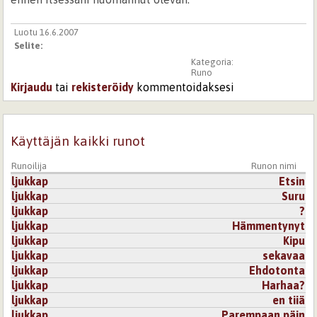
Luotu 16.6.2007
Selite:
Kategoria:
Runo
Kirjaudu
tai
rekisteröidy
kommentoidaksesi
Käyttäjän kaikki runot
Runoilija
Runon nimi
ljukkap
Etsin
ljukkap
Suru
ljukkap
?
ljukkap
Hämmentynyt
ljukkap
Kipu
ljukkap
sekavaa
ljukkap
Ehdotonta
ljukkap
Harhaa?
ljukkap
en tiiä
ljukkap
Parempaan päin