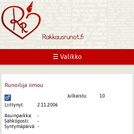
☰ Valikko
Runoilija iimou
Julkaistu:
10
Liittynyt:
2.11.2006
Asuinpaikka:
-
Sähköposti:
-
Syntymäpäivä:
-