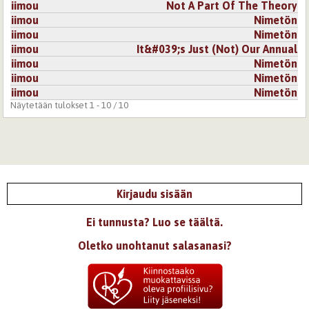
iimou
Not A Part Of The Theory
iimou
Nimetön
iimou
Nimetön
iimou
It&#039;s Just (Not) Our Annual
iimou
Nimetön
iimou
Nimetön
iimou
Nimetön
Näytetään tulokset 1 - 10 / 10
Kirjaudu sisään
Ei tunnusta? Luo se täältä.
Oletko unohtanut salasanasi?