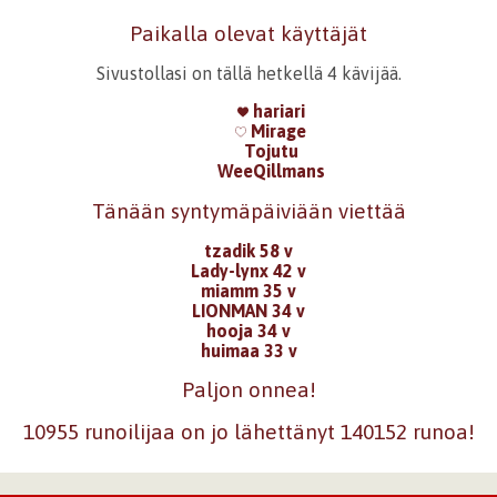
Paikalla olevat käyttäjät
Sivustollasi on tällä hetkellä 4 kävijää.
hariari
Mirage
Tojutu
WeeQillmans
Tänään syntymäpäiviään viettää
tzadik 58 v
Lady-lynx 42 v
miamm 35 v
LIONMAN 34 v
hooja 34 v
huimaa 33 v
Paljon onnea!
10955 runoilijaa on jo lähettänyt 140152 runoa!