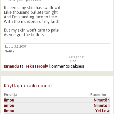
It seems my skin has swallow'd
Like thousand bullets tonight
And I'm standing face to face
With the murderer of my faith
But my skin won't turn to pale
As you got the bullets
Luotu 3.1.2007
Selite:
Kategoria:
Runo
Kirjaudu
tai
rekisteröidy
kommentoidaksesi
Käyttäjän kaikki runot
Runoilija
Runon nimi
iimou
Nimetön
iimou
Nimetön
iimou
Yel Low