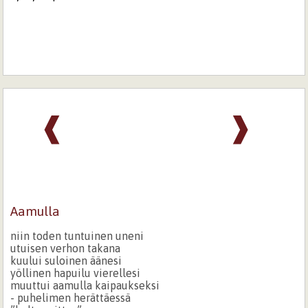
❰
❱
Aamulla
niin toden tuntuinen uneni
utuisen verhon takana
kuului suloinen äänesi
yöllinen hapuilu vierellesi
muuttui aamulla kaipaukseksi
- puhelimen herättäessä