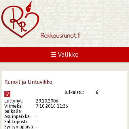
☰ Valikko
Runoilija Untuvikko
Julkaistu:
6
Liittynyt:
29.10.2006
Viimeksi
7.10.2016 11:36
paikalla:
Asuinpaikka:
-
Sähköposti:
-
Syntymäpäivä:
-