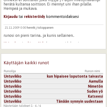
herätä kultansa soittoon. Ei mennyt uni ihan pilalle.
Hempeä ja mukava.
Kirjaudu
tai
rekisteröidy
kommentoidaksesi
21.11.2009 0:00
henrik j toloppanen
runosi on pieni tarina.. ja kunis sellainen..
Kirjaudu
tai
rekisteröidy
kommentoidaksesi
21.11.2009 0:00
Höpsölokki
Käyttäjän kaikki runot
Onneksi ei soittanut joku myyjä :) Paljon miellyttävämpi
herätä kultansa soittoon. Ei mennyt uni ihan pilalle.
Hempeä ja mukava.
Runoilija
Runon nimi
Untuvikko
kun hipaisee loputonta taivasta
Kirjaudu
tai
rekisteröidy
kommentoidaksesi
Untuvikko
Aamulla
Untuvikko
Nimetön
Untuvikko
Suden yö
Untuvikko
Katseesi
Untuvikko
Tänään synnyin uudestaan
Näytetään tulokset 1 - 6 / 6