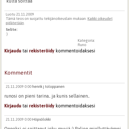
”kulta soittaa”
Luotu 21.11.2009
Tämä teos on suojattu tekijänoikeuslain mukaan.
Kaikki oikeudet
pidätetään
.
Selite:
:)
Kategoria:
Runo
Kirjaudu
tai
rekisteröidy
kommentoidaksesi
Kommentit
21.11.2009 0:00
henrik j toloppanen
runosi on pieni tarina.. ja kunis sellainen..
Kirjaudu
tai
rekisteröidy
kommentoidaksesi
21.11.2009 0:00
Höpsölokki
Onneksi ei soittanut joku myyjä :) Paljon miellyttävämpi