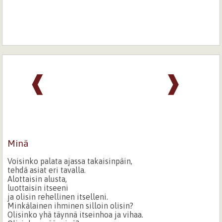
❰
❱
Minä
Voisinko palata ajassa takaisinpäin,
tehdä asiat eri tavalla.
Alottaisin alusta,
luottaisin itseeni
ja olisin rehellinen itselleni.
Minkälainen ihminen silloin olisin?
Olisinko yhä täynnä itseinhoa ja vihaa.