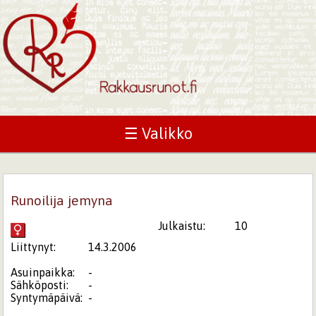
☰ Valikko
Runoilija jemyna
Julkaistu:
10
Liittynyt:
14.3.2006
Asuinpaikka:
-
Sähköposti:
-
Syntymäpäivä:
-