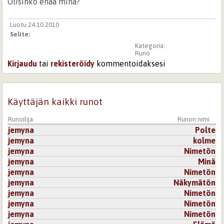
Olisinko enää minä?
Luotu 24.10.2010
Selite:
Kategoria:
Runo
Kirjaudu
tai
rekisteröidy
kommentoidaksesi
Käyttäjän kaikki runot
Runoilija
Runon nimi
jemyna
Polte
jemyna
kolme
jemyna
Nimetön
jemyna
Minä
jemyna
Nimetön
jemyna
Näkymätön
jemyna
Nimetön
jemyna
Nimetön
jemyna
Nimetön