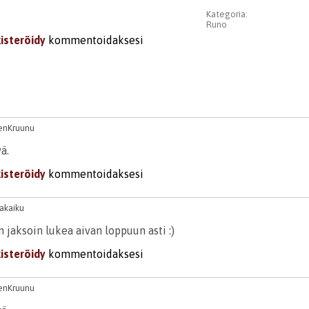
Kategoria:
Runo
kisteröidy
kommentoidaksesi
enKruunu
ä.
kisteröidy
kommentoidaksesi
akaiku
jaksoin lukea aivan loppuun asti :)
kisteröidy
kommentoidaksesi
enKruunu