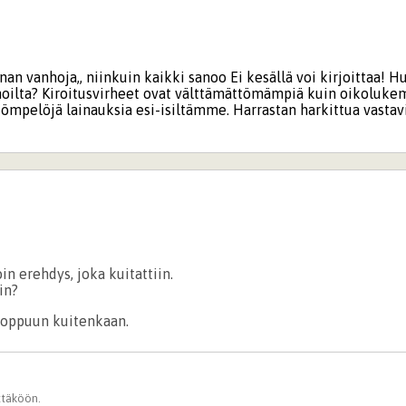
nan vanhoja,, niinkuin kaikki sanoo Ei kesällä voi kirjoittaa! 
noilta? Kiroitusvirheet ovat välttämättömämpiä kuin oikolukem
ömpelöjä lainauksia esi-isiltämme. Harrastan harkittua vastavi
oin erehdys, joka kuitattiin.
in?
 loppuun kuitenkaan.
ittäköön.