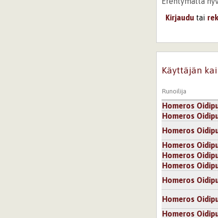
Erehtymättä hyv
Kirjaudu
tai
re
18.9.2009 0:00
vast
Tämän kuitenkin 
Käyttäjän kai
Kirjaudu
tai
re
Runoilija
Homeros Oidip
Homeros Oidip
Homeros Oidip
Homeros Oidip
Homeros Oidip
Homeros Oidip
Homeros Oidip
Homeros Oidip
Homeros Oidip