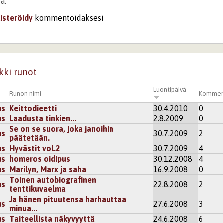
ä.
kisteröidy
kommentoidaksesi
akaiku
jaksoin lukea aivan loppuun asti :)
kki runot
kisteröidy
kommentoidaksesi
Luontipäivä
Runon nimi
Kommen
us
Keittodieetti
30.4.2010
0
us
Laadusta tinkien...
2.8.2009
0
Se on se suora, joka janoihin
us
30.7.2009
2
päätetään.
us
Hyvästit vol.2
30.7.2009
4
us
homeros oidipus
30.12.2008
4
us
Marilyn, Marx ja saha
16.9.2008
0
Toinen autobiografinen
us
22.8.2008
2
tenttikuvaelma
Ja hänen pituutensa harhauttaa
us
27.6.2008
3
minua...
us
Taiteellista näkyvyyttä
24.6.2008
6