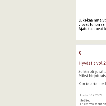
Lukekaa niitä St
vievät tehon sa
Ajatukset ovat k
❰
Hyvästit vol.2
Sehän oli jo sill
Miksi kirjoittais
Kun te ette lue
Luotu 30.7.2009
Selite:
Ensikerran säälit ri