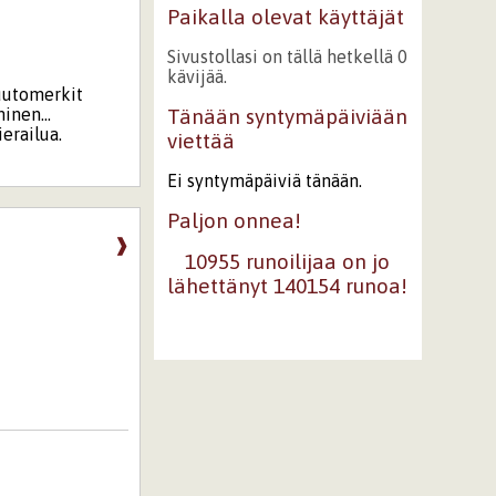
Paikalla olevat käyttäjät
Sivustollasi on tällä hetkellä 0
kävijää.
Huutomerkit
inen...
Tänään syntymäpäiviään
erailua.
viettää
Ei syntymäpäiviä tänään.
Paljon onnea!
❱
10955 runoilijaa on jo
lähettänyt 140154 runoa!