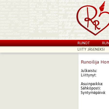
RUNOT
RUN
LIITY JÄSENEKSI
Runoilija Ho
Julkaistu:
Liittynyt:
Asuinpaikka:
Sähköposti:
Syntymäpäivä: