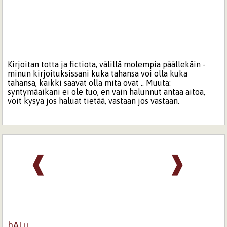
Kirjoitan totta ja fictiota, välillä molempia päällekäin -
minun kirjoituksissani kuka tahansa voi olla kuka
tahansa, kaikki saavat olla mitä ovat .. Muuta:
syntymäaikani ei ole tuo, en vain halunnut antaa aitoa,
voit kysyä jos haluat tietää, vastaan jos vastaan.
❰
❱
hALu