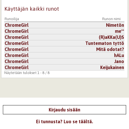
Käyttäjän kaikki runot
Runoilija
Runon nimi
ChromeGirl
Nimetön
ChromeGirl
me**
ChromeGirl
(R)aKKa(U)S
ChromeGirl
Tuntematon tyttö
ChromeGirl
Mitä odotat?
ChromeGirl
hALu
ChromeGirl
Jano
ChromeGirl
Keijukainen
Näytetään tulokset 1 - 8 / 8
Kirjaudu sisään
Ei tunnusta? Luo se täältä.