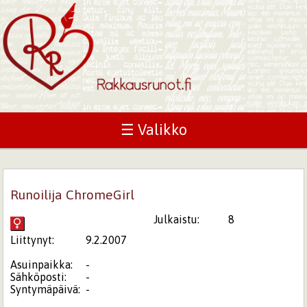
☰ Valikko
Runoilija ChromeGirl
Julkaistu:
8
Liittynyt:
9.2.2007
Asuinpaikka:
-
Sähköposti:
-
Syntymäpäivä:
-