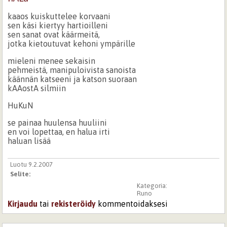
kaaos kuiskuttelee korvaani
sen käsi kiertyy hartioilleni
sen sanat ovat käärmeitä,
jotka kietoutuvat kehoni ympärille
mieleni menee sekaisin
pehmeistä, manipuloivista sanoista
käännän katseeni ja katson suoraan
kAAostA silmiin
HuKuN
se painaa huulensa huuliini
en voi lopettaa, en halua irti
haluan lisää
Luotu 9.2.2007
Selite:
Kategoria:
Runo
Kirjaudu
tai
rekisteröidy
kommentoidaksesi