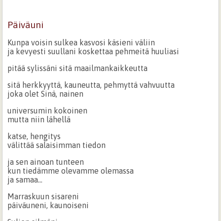
Päiväuni
Kunpa voisin sulkea kasvosi käsieni väliin
ja kevyesti suullani koskettaa pehmeitä huuliasi
pitää sylissäni sitä maailmankaikkeutta
sitä herkkyyttä, kauneutta, pehmyttä vahvuutta
joka olet Sinä, nainen
universumin kokoinen
mutta niin lähellä
katse, hengitys
välittää salaisimman tiedon
ja sen ainoan tunteen
kun tiedämme olevamme olemassa
ja samaa...
Marraskuun sisareni
päiväuneni, kaunoiseni