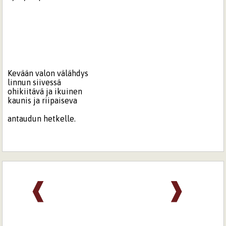
Kevään valon välähdys
linnun siivessä
ohikiitävä ja ikuinen
kaunis ja riipaiseva
antaudun hetkelle.
❰
❱