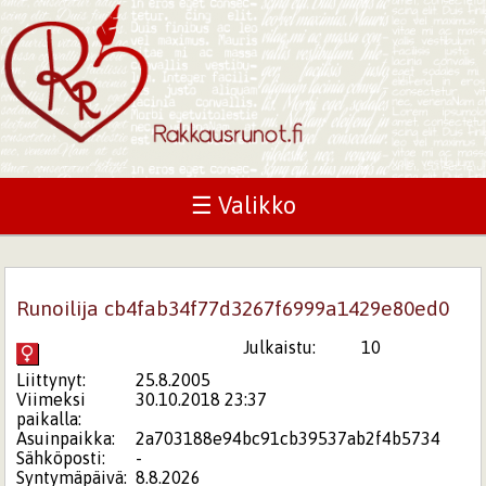
☰ Valikko
Runoilija cb4fab34f77d3267f6999a1429e80ed0
Julkaistu:
10
Liittynyt:
25.8.2005
Viimeksi
30.10.2018 23:37
paikalla:
Asuinpaikka:
2a703188e94bc91cb39537ab2f4b5734
Sähköposti:
-
Syntymäpäivä:
8.8.2026