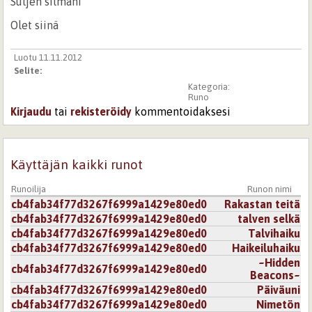
Suljen silmäni
Olet siinä
Luotu 11.11.2012
Selite:
Kategoria:
Runo
Kirjaudu
tai
rekisteröidy
kommentoidaksesi
Käyttäjän kaikki runot
Runoilija
Runon nimi
cb4fab34f77d3267f6999a1429e80ed0
Rakastan teitä
cb4fab34f77d3267f6999a1429e80ed0
talven selkä
cb4fab34f77d3267f6999a1429e80ed0
Talvihaiku
cb4fab34f77d3267f6999a1429e80ed0
Haikeiluhaiku
~Hidden
cb4fab34f77d3267f6999a1429e80ed0
Beacons~
cb4fab34f77d3267f6999a1429e80ed0
Päiväuni
cb4fab34f77d3267f6999a1429e80ed0
Nimetön