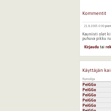
Kommentit
21.8.2005 0:00
pien
Kauniisti olet k
puhuva pikku run
Kirjaudu
tai
re
Käyttäjän kai
Runoilija
PeiGGo
PeiGGo
PeiGGo
PeiGGo
PeiGGo
PeiGGo