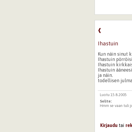
❰
Ihastuin
Kun näin sinut k
Ihastuin pörröisi
Ihastuin kirkkais
Ihastuin ääneesi
ja näin.
todellisen julm
Luotu 15.8.2005
Selite:
Hmm se vaan tuli jo
Kirjaudu
tai
re