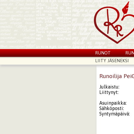
RUNOT
RUN
LIITY JÄSENEKSI
Runoilija Pe
Julkaistu:
Liittynyt:
Asuinpaikka:
Sähköposti:
Syntymäpäivä: