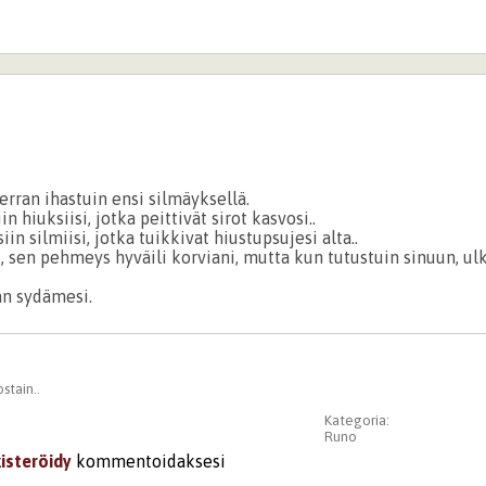
erran ihastuin ensi silmäyksellä.
in hiuksiisi, jotka peittivät sirot kasvosi..
iin silmiisi, jotka tuikkivat hiustupsujesi alta..
, sen pehmeys hyväili korviani, mutta kun tutustuin sinuun, ul
an sydämesi.
stain..
Kategoria:
Runo
kisteröidy
kommentoidaksesi