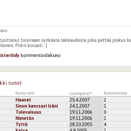
ipiru
irjoittanut toisinaan synkästä rakkaudesta joka pettää joskus ka
onen. Pidin kovasti. :)
kisteröidy
kommentoidaksesi
kki runot
Runon nimi
Kommentteja
Luontipäivä
Haavat
25.4.2007
2
Sinun kanssasi Isäni
24.1.2007
1
Tulevaisuus
19.11.2006
0
Nimetön
19.11.2006
1
Tyttö
28.10.2005
4
Katse
4.9.2005
1