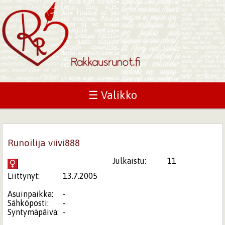
☰ Valikko
Runoilija viivi888
Julkaistu:
11
Liittynyt:
13.7.2005
Asuinpaikka:
-
Sähköposti:
-
Syntymäpäivä:
-