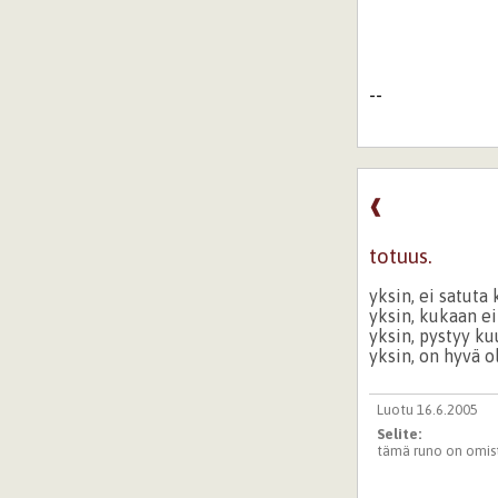
--
❰
totuus.
yksin, ei satuta 
yksin, kukaan ei
yksin, pystyy k
yksin, on hyvä o
Luotu 16.6.2005
Selite:
tämä runo on omiste