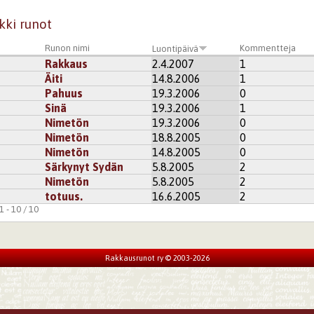
kki runot
Runon nimi
Kommentteja
Luontipäivä
Rakkaus
2.4.2007
1
Äiti
14.8.2006
1
Pahuus
19.3.2006
0
Sinä
19.3.2006
1
Nimetön
19.3.2006
0
Nimetön
18.8.2005
0
Nimetön
14.8.2005
0
Särkynyt Sydän
5.8.2005
2
Nimetön
5.8.2005
2
totuus.
16.6.2005
2
 - 10 / 10
Rakkausrunot ry © 2003-2026