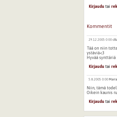
Kirjaudu
tai
re
Kommentit
29.12.2005 0:00
c8
Tää on niin totta
ystäviä<3
Hyvää synttäriä 
Kirjaudu
tai
re
5.8.2005 0:00
Marr
Niin, tämä todel
Oikein kaunis r
Kirjaudu
tai
re