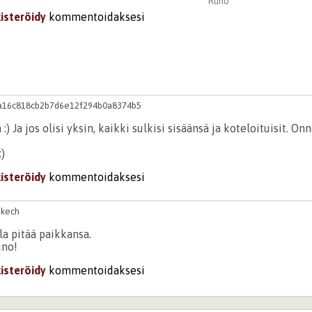
Runo
kisteröidy
kommentoidaksesi
a16c818cb2b7d6e12f294b0a8374b5
 :) Ja jos olisi yksin, kaikki sulkisi sisäänsä ja koteloituisit. On
:)
kisteröidy
kommentoidaksesi
akech
la pitää paikkansa.
uno!
kisteröidy
kommentoidaksesi