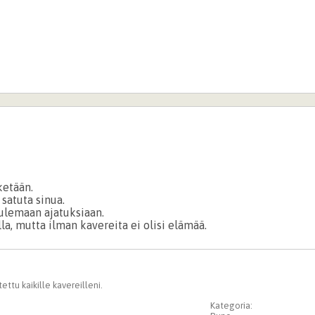
ketään.
 satuta sinua.
uulemaan ajatuksiaan.
lla, mutta ilman kavereita ei olisi elämää.
ttu kaikille kavereilleni.
Kategoria: