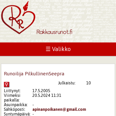
☰ Valikko
Runoilija PilkullinenSeepra
Julkaistu:
10
Liittynyt:
17.5.2005
Viimeksi
20.5.2024 11:31
paikalla:
Asuinpaikka:
-
Sähköposti:
apinanpoikanen@gmail.com
Syntymäpäivä:
-