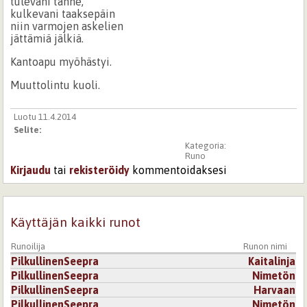
tulevani tänne,
kulkevani taaksepäin
niin varmojen askelien
jättämiä jälkiä.
Kantoapu myöhästyi.
Muuttolintu kuoli.
Luotu 11.4.2014
Selite:
Kategoria:
Runo
Kirjaudu
tai
rekisteröidy
kommentoidaksesi
Käyttäjän kaikki runot
Runoilija
Runon nimi
PilkullinenSeepra
Kaitalinja
PilkullinenSeepra
Nimetön
PilkullinenSeepra
Harvaan
PilkullinenSeepra
Nimetön