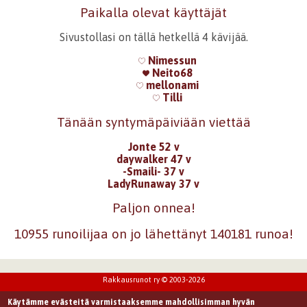
Paikalla olevat käyttäjät
Sivustollasi on tällä hetkellä 4 kävijää.
Nimessun
Neito68
mellonami
Tilli
Tänään syntymäpäiviään viettää
Jonte 52 v
daywalker 47 v
-Smaili- 37 v
LadyRunaway 37 v
Paljon onnea!
10955 runoilijaa on jo lähettänyt 140181 runoa!
Rakkausrunot ry © 2003-2026
Käytämme evästeitä varmistaaksemme mahdollisimman hyvän