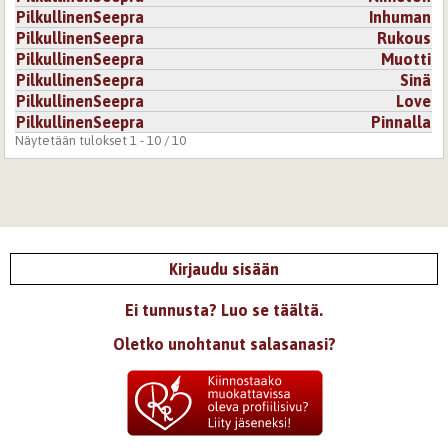
PilkullinenSeepra
Inhuman
PilkullinenSeepra
Rukous
PilkullinenSeepra
Muotti
PilkullinenSeepra
Sinä
PilkullinenSeepra
Love
PilkullinenSeepra
Pinnalla
Näytetään tulokset 1 - 10 / 10
Kirjaudu sisään
Ei tunnusta? Luo se täältä.
Oletko unohtanut salasanasi?