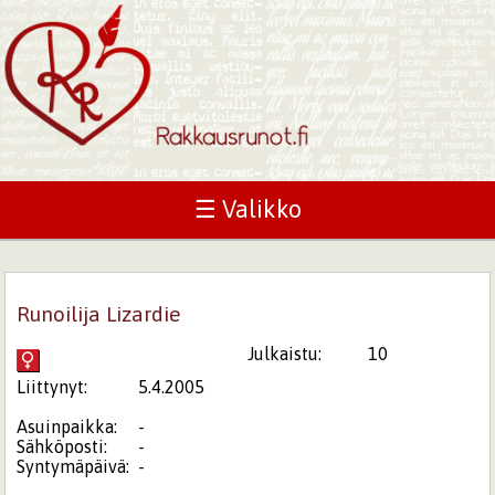
☰ Valikko
Runoilija Lizardie
Julkaistu:
10
Liittynyt:
5.4.2005
Asuinpaikka:
-
Sähköposti:
-
Syntymäpäivä:
-