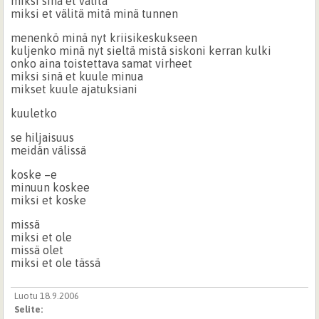
miksi sinä et välitä
miksi et välitä mitä minä tunnen
menenkö minä nyt kriisikeskukseen
kuljenko minä nyt sieltä mistä siskoni kerran kulki
onko aina toistettava samat virheet
miksi sinä et kuule minua
mikset kuule ajatuksiani
kuuletko
se hiljaisuus
meidän välissä
koske –e
minuun koskee
miksi et koske
missä
miksi et ole
missä olet
miksi et ole tässä
Luotu 18.9.2006
Selite: