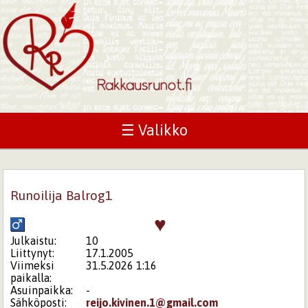
☰ Valikko
Runoilija Balrog1
♥
Julkaistu:
10
Liittynyt:
17.1.2005
Viimeksi
31.5.2026 1:16
paikalla:
Asuinpaikka:
-
Sähköposti:
reijo.kivinen.1@gmail.com