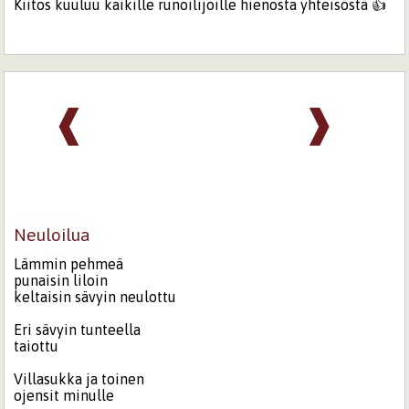
Kiitos kuuluu kaikille runoilijoille hienosta yhteisöstä 👍
❰
❱
Neuloilua
Lämmin pehmeä
punaisin liloin
keltaisin sävyin neulottu
Eri sävyin tunteella
taiottu
Villasukka ja toinen
ojensit minulle