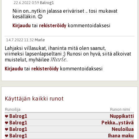
22.6.2022 0:59
Balrog1
Niin on...nytkin jalassa eriväriset .. tosi mukavat
kesälläkin. 😊
Kirjaudu
tai
rekisteröidy
kommentoidaksesi
14.7.2022 11:32
Marle
Lahjaksi villasukat, ihaninta mitä olen saanut,
viimeksi lapsenlapseltani ;) Runosi on hyvä, siitä alkoivat
Marle.
muistelut, myhäilee
Kirjaudu
tai
rekisteröidy
kommentoidaksesi
15.11.2022 17:02
Balrog1
Kiitos Marle.. sori että kesti näin kauan vastata..
hirveetä hässäkkää ollut ja runot ovat korvien välissä
Käyttäjän kaikki runot
hiukan jumissa mutta eiköhän tässä jonain päivänä
jottain 🤗
Runoilija
Runon nimi
Balrog1
Nuppikatti
Kirjaudu
tai
rekisteröidy
kommentoidaksesi
Balrog1
Pekka…ystävä
Balrog1
Neuloilua
Balrog1
Ihana maku