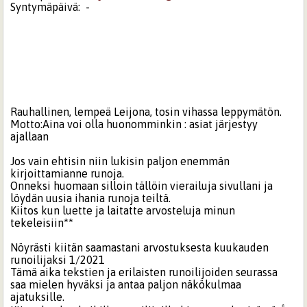
Syntymäpäivä:
-
Rauhallinen, lempeä Leijona, tosin vihassa leppymätön.
Motto:Aina voi olla huonomminkin : asiat järjestyy
ajallaan
Jos vain ehtisin niin lukisin paljon enemmän
kirjoittamianne runoja.
Onneksi huomaan silloin tällöin vierailuja sivullani ja
löydän uusia ihania runoja teiltä.
Kiitos kun luette ja laitatte arvosteluja minun
tekeleisiin**
Nöyrästi kiitän saamastani arvostuksesta kuukauden
runoilijaksi 1/2021
Tämä aika tekstien ja erilaisten runoilijoiden seurassa
saa mielen hyväksi ja antaa paljon näkökulmaa
ajatuksille.