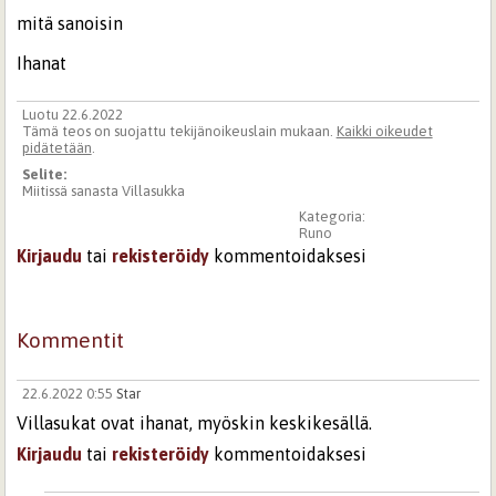
mitä sanoisin
Ihanat
Luotu 22.6.2022
Tämä teos on suojattu tekijänoikeuslain mukaan.
Kaikki oikeudet
pidätetään
.
Selite:
Miitissä sanasta Villasukka
Kategoria:
Runo
Kirjaudu
tai
rekisteröidy
kommentoidaksesi
Kommentit
22.6.2022 0:55
Star
Villasukat ovat ihanat, myöskin keskikesällä.
Kirjaudu
tai
rekisteröidy
kommentoidaksesi