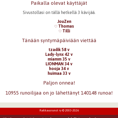
Paikalla olevat käyttäjät
Sivustollasi on tällä hetkellä 3 kävijää.
JouZen
Thomas
Tilli
Tänään syntymäpäiviään viettää
tzadik 58 v
Lady-lynx 42 v
miamm 35 v
LIONMAN 34 v
hooja 34 v
huimaa 33 v
Paljon onnea!
10955 runoilijaa on jo lähettänyt 140148 runoa!
Rakkausrunot ry © 2003-2026