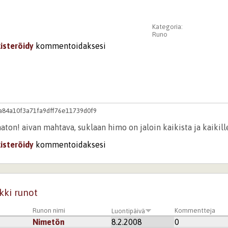
Kategoria:
Runo
kisteröidy
kommentoidaksesi
a84a10f3a71fa9dff76e11739d0f9
ton! aivan mahtava, suklaan himo on jaloin kaikista ja kaikille 
kisteröidy
kommentoidaksesi
kki runot
Runon nimi
Kommentteja
Luontipäivä
Nimetön
8.2.2008
0