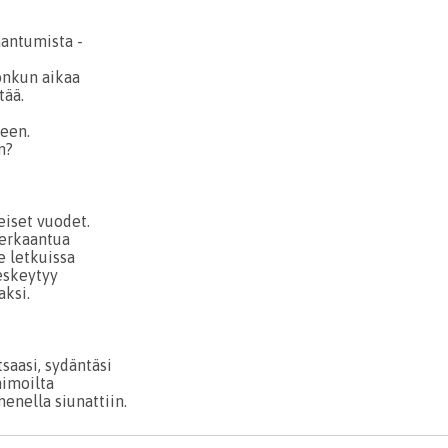
antumista -
onkun aikaa
tää.
een.
n?
iset vuodet.
 erkaantua
 letkuissa
leskeytyy
aksi.
tsaasi, sydäntäsi
himoilta
enella siunattiin.