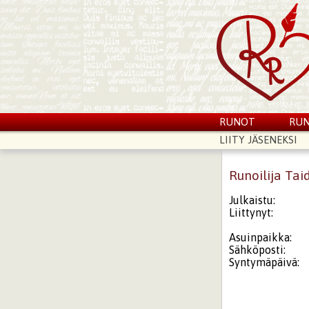
RUNOT
RUN
LIITY JÄSENEKSI
Runoilija Tai
Julkaistu:
Liittynyt:
Asuinpaikka:
Sähköposti:
Syntymäpäivä: