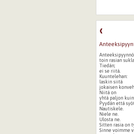
❰
Anteeksipyyn
Anteeksipyynnö
toin rasian sukla
Tiedän;
ei se riitä.
Kuuntelehan:
laskin siitä
jokaisen konveh
Niitä on
yhtä paljon kui
Pyydän että syöt
Nautiskele.
Niele ne.
Ulosta ne.
Sitten rasia on t
Sinne voimme v