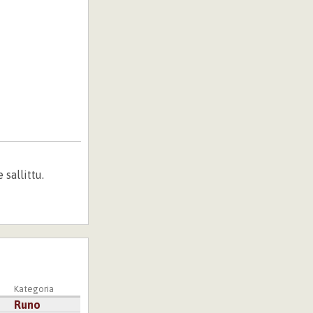
sallittu.
Kategoria
Runo