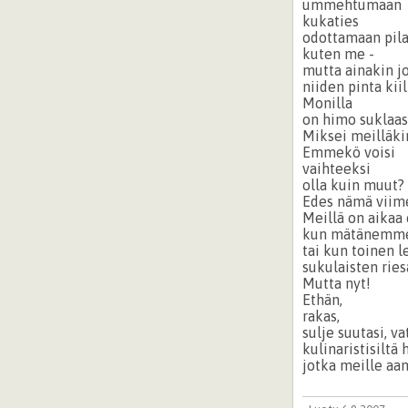
ummehtumaan
kukaties
odottamaan pila
kuten me -
mutta ainakin j
niiden pinta kiil
Monilla
on himo suklaas
Miksei meilläki
Emmekö voisi
vaihteeksi
olla kuin muut?
Edes nämä viime
Meillä on aikaa
kun mätänemme
tai kun toinen 
sukulaisten ries
Mutta nyt!
Ethän,
rakas,
sulje suutasi, va
kulinaristisiltä 
jotka meille aam