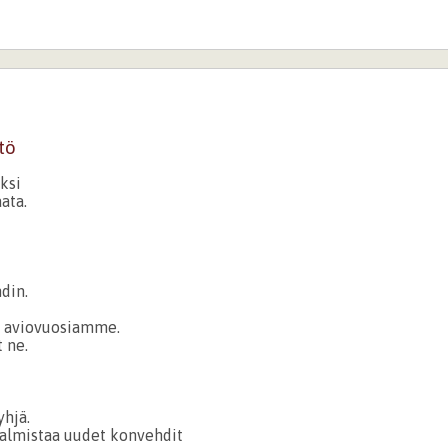
tö
ksi
ata.
din.
n aviovuosiamme.
 ne.
yhjä.
almistaa uudet konvehdit