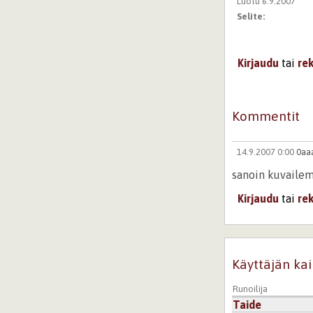
Luotu 6.9.2007
Selite:
Kirjaudu
tai
re
Kommentit
14.9.2007 0:00
0aa
sanoin kuvailema
Kirjaudu
tai
re
Käyttäjän kai
Runoilija
Taide