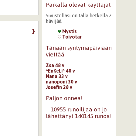
Paikalla olevat käyttäjät
Sivustollasi on tällä hetkellä 2
kävijää.
❱
Mystis
Toivotar
Tänään syntymäpäiviään
viettää
Zsa 48 v
^EnKeLi^ 40 v
Nana 33 v
nanoponi 30 v
Josefín 28 v
Paljon onnea!
10955 runoilijaa on jo
lähettänyt 140145 runoa!