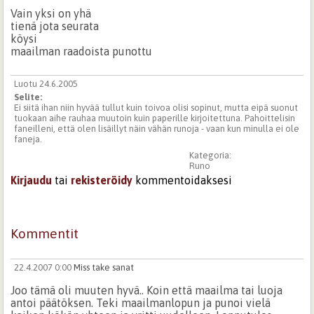
Vain yksi on yhä
tienä jota seurata
köysi
maailman raadoista punottu
Luotu 24.6.2005
Selite:
Ei siitä ihan niin hyvää tullut kuin toivoa olisi sopinut, mutta eipä suonut
tuokaan aihe rauhaa muutoin kuin paperille kirjoitettuna. Pahoittelisin
faneilleni, että olen lisäillyt näin vähän runoja - vaan kun minulla ei ole
faneja.
Kategoria:
Runo
Kirjaudu
tai
rekisteröidy
kommentoidaksesi
Kommentit
22.4.2007 0:00
Miss take sanat
Joo tämä oli muuten hyvä.. Koin että maailma tai luoja
antoi päätöksen. Teki maailmanlopun ja punoi vielä