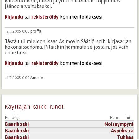
kaiken kökön yhteen ja yritti uudelleen. Lopputulos
jäänee arvoitukseksi.
Kirjaudu
tai
rekisteröidy
kommentoidaksesi
6.9.2005 0:00
proffa
Tästä tuli mieleen Isaac Asimovin Säätiö-scifi-kirjasarjan
kokonaissanoma. Pitäiskin hommata se jostain, jos vain
onnistuisi.
Kirjaudu
tai
rekisteröidy
kommentoidaksesi
4.7.2005 0:00
Amarie
Luin tämän uudelleen ja uudelleen ja se punoi
hämähäkinseitin kaltaisia verkkoja mieleeni, yhdisteli
asioita ja muutti merkityksiä. Vallan viehkoja sanoja
käytät, herätät tunteita, joita en osaa ja uskalla lähteä
Käyttäjän kaikki runot
analysoimaan, menisi koko yö. Tarkoituksena oli nukkua,
mutta taidan pohtia unelmia ja tulevaisuutta.
Runoilija
Runon nimi
Baarikoski
Noitaympyrä
Kirjaudu
tai
rekisteröidy
kommentoidaksesi
Baarikoski
Aspidistra
Baarikoski
Tuhkaa