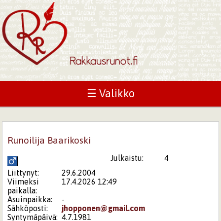
☰ Valikko
Runoilija Baarikoski
Julkaistu:
4
Liittynyt:
29.6.2004
Viimeksi
17.4.2026 12:49
paikalla:
Asuinpaikka:
-
Sähköposti:
jhopponen@gmail.com
Syntymäpäivä:
4.7.1981