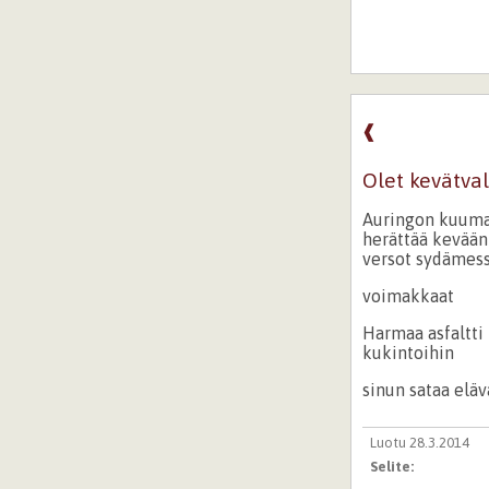
❰
Olet kevätva
Auringon kuuma
herättää kevään 
versot sydämes
voimakkaat
Harmaa asfaltti
kukintoihin
sinun sataa eläv
Luotu 28.3.2014
Selite: