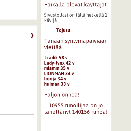
Paikalla olevat käyttäjät
Sivustollasi on tällä hetkellä 1
kävijä.
Tojutu
❱
Tänään syntymäpäiviään
viettää
tzadik 58 v
Lady-lynx 42 v
miamm 35 v
LIONMAN 34 v
hooja 34 v
huimaa 33 v
Paljon onnea!
10955 runoilijaa on jo
lähettänyt 140156 runoa!