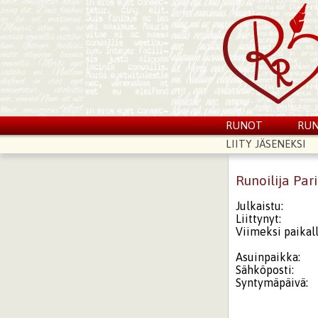
RUNOT
RUN
LIITY JÄSENEKSI
Runoilija Pari
Julkaistu:
Liittynyt:
Viimeksi paikall
Asuinpaikka:
Sähköposti:
Syntymäpäivä: