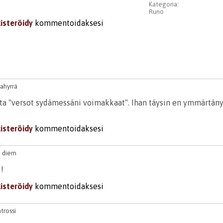
Kategoria:
Runo
kisteröidy
kommentoidaksesi
jahyrrä
ta "versot sydämessäni voimakkaat". Ihan täysin en ymmärtän
kisteröidy
kommentoidaksesi
e diem
!
kisteröidy
kommentoidaksesi
trossi