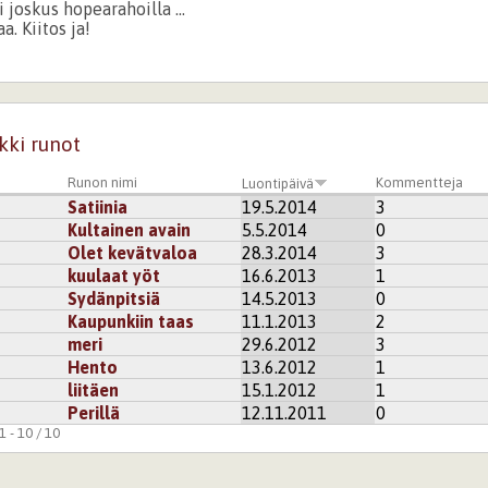
 joskus hopearahoilla ...
a. Kiitos ja!
kisteröidy
kommentoidaksesi
kki runot
Runon nimi
Kommentteja
Luontipäivä
Satiinia
19.5.2014
3
Kultainen avain
5.5.2014
0
Olet kevätvaloa
28.3.2014
3
kuulaat yöt
16.6.2013
1
Sydänpitsiä
14.5.2013
0
Kaupunkiin taas
11.1.2013
2
meri
29.6.2012
3
Hento
13.6.2012
1
liitäen
15.1.2012
1
Perillä
12.11.2011
0
 - 10 / 10