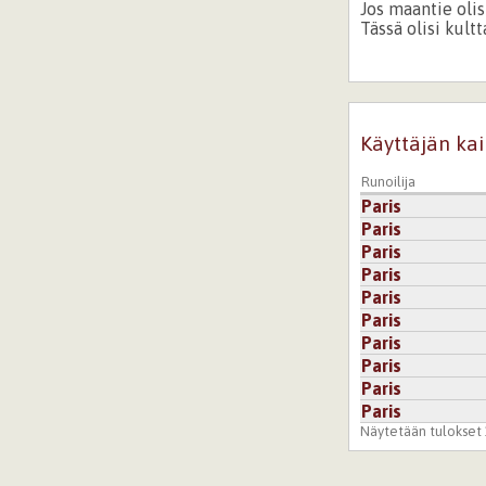
Jos maantie olisi
Tässä olisi kultta
Kirjaudu
tai
re
Käyttäjän kai
Runoilija
Paris
Paris
Paris
Paris
Paris
Paris
Paris
Paris
Paris
Paris
Näytetään tulokset 1