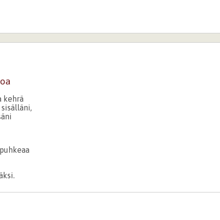
loa
 kehrä
sisälläni,
säni
 puhkeaa
äksi.