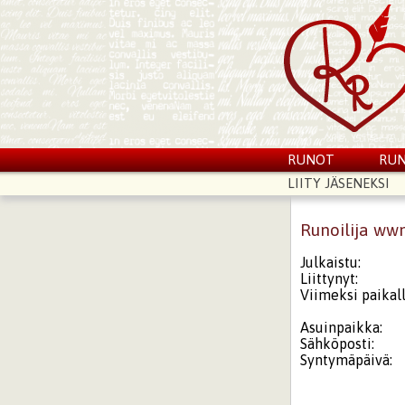
RUNOT
RUN
LIITY JÄSENEKSI
Runoilija ww
Julkaistu:
Liittynyt:
Viimeksi paikall
Asuinpaikka:
Sähköposti:
Syntymäpäivä: