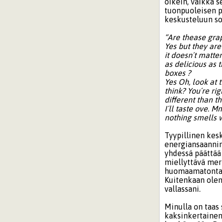
oikein, vaikka 
tuonpuoleisen p
keskusteluun so
“Are thease gra
Yes but they ar
it doesn´t matte
as delicious as 
boxes ?
Yes Oh, look at 
think? You´re ri
different than 
I´ll taste ove. M
nothing smells 
Tyypillinen kes
energiansaanni
yhdessä päättää
miellyttävä merk
huomaamatonta, m
Kuitenkaan olem
vallassani.
Minulla on taas 
kaksinkertainen 