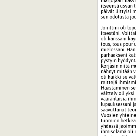
marjojaan. Kasvi
itseensä usvan t
päivät liittyisi
sen odotusta jo
Jointtini oli lo
itsestäni. Voitt
oli kanssani käy
tous, tous pour 
mielessäni. Hän 
parhaakseni kat
pystyin hyödyntä
Korjasin niitä m
nähnyt mitään vi
oli kaikki se va
reittejä ihmismi
Haastaminen sek
väittely oli yks
vääränlaisia ihm
lupauksessani j
saavuttanut teo
Vuosien yhteinen
tuomion hetkeä.
yhdessä jaoimme
ihmiselämä oli