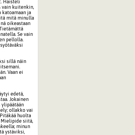
. Haisteli
 vain kuitenkin,
n katoamaan ja
iitä mitä minulla
minä oikeastaan
 Tietämättä
natella. Se vain
en pellolla.
 syötäväksi
si sillä näin
vitsemani.
än. Vaan ei
aan
äytyi edetä,
ustaa. Jokainen
a ylipäätään
ly; ollakko vai
 Pitäkää huolta
Mielipide siitä,
akeella; minun
ä ystäviksi,