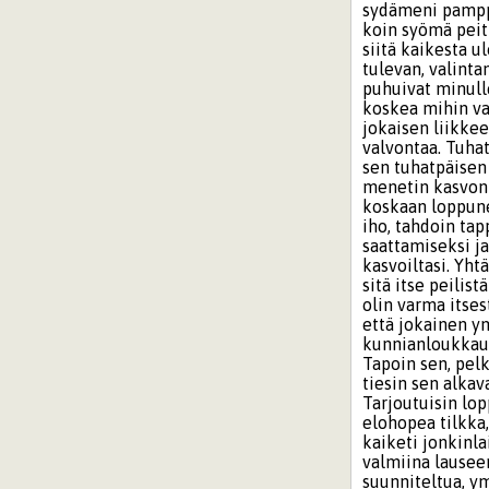
sydämeni pamppai
koin syömä peitt
siitä kaikesta 
tulevan, valinta
puhuivat minulle
koskea mihin vai
jokaisen liikke
valvontaa. Tuha
sen tuhatpäisen 
menetin kasvoni 
koskaan loppunee
iho, tahdoin ta
saattamiseksi j
kasvoiltasi. Yht
sitä itse peilis
olin varma itses
että jokainen y
kunnianloukkaus
Tapoin sen, pelk
tiesin sen alkav
Tarjoutuisin lo
elohopea tilkka,
kaiketi jonkinl
valmiina lauseen
suunniteltua, y