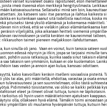
osteen väriset kuivaneet osaksi rapistuneet, elon menettäneet
, joista imeä itseensä elon merkkejä hengitysilmasta. Leikkaus
mään katoavaisuutensa. Sellaiseksi minä sen loin, kauneuttaa
tsettani. Jos katseeni saisi itse parantua ja ilahtua kaikesta s
 Vaikka en kuitenkaan saanut sitä todellista nautintoa, koska 
inkä pituiseksi tämä yksilö elämänsä ja kokemansa määritteli.
levan niin sitkeä, että se vieläkin jaksoi elämänlankaansa kan
 peräisin viljelijältä, joka aikanaan heitteli siemeniä ympärille
olevan ravinnokseen ja sieltä keräten ne kauneimmat talteen,
 rikkaruohon taimet pieneen maljakkoon ilahduttamaan.
a, kun sinulla oli jano. Vaan en voinut, kuin tanssia sateen vuok
Luonnon edessä nöyrryin ja itkin, jospa se tarjoaisi minulle tar
asti, pohdin uusia ratkaisuja, kuinka saada sinut takaisin elämä
ua saa takaisin sen ymmärsin, kukaan ei ole kuolematon. Laink
ihdoin taas veden ja annoin ajan kulua, kanssasi odottaen.
yyttä, kalvo kasvoillani keräsin itselleni sosiaalisia pisteitä. T
i ylös tai alas, piti määritellä, ehdottaa, varastaa ja osata enn
inun tulevaisuuteesi ja sen suunnitelmaan, oliko tästä suhteest
yötyä. Pidimmekö toisistamme, vai oliko se kaikki pelkkää kyse
tahtoiset eleet ja ilmeet olivat tuttuja, tunsin ne läpikotaisin.
en tarkoitus oli hyvin usein määrätietoinen ajatuksen kaappaus. 
äytyisi olla, ollakseen hyvä elämä. Tämäkin toimi ainoastaan j
ksi ympärilläni oli muutamia hyvänpäivän tuttuja, kutsuin heit