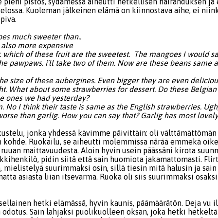
se pieni pistos, sydämessä aiheutti hetkellisen hairahduksen 
elossa. Kuoleman jälkeinen elämä on kiinnostava aihe, ei nii
piva.
pes much sweeter than..
e also more expensive
r. which of these fruit are the sweetest. The mangoes I would sa
the pawpaws. i´ll take two of them. Now are these beans same a
the size of these aubergines. Even bigger they are even deliciou
ght. What about some strawberries for dessert. Do these Belgian
the ones we had yesterday?
m. No I think their taste is same as the English strawberries. Ugh
worse than garlig. How you can say that? Garlig has most lovel
kustelu, jonka yhdessä kävimme päivittäin: oli välttämättömän
n kohde. Ruokailu, se aiheutti molemmissa närää emmekä oik
 ruuan maittavuudesta. Aloin hyvin usein päässäni kirota suunn
kihenkilö, pidin siitä että sain huomiota jakamattomasti. Flirt
ielistelyä suurimmaksi osin, sillä tiesin mitä halusin ja sain
atta asiasta liian itsevarma. Ruoka oli siis suurimmaksi osaks
sellainen hetki elämässä, hyvin kaunis, päämäärätön. Deja vu i
odotus. Sain lahjaksi puolikuolleen oksan, joka hetki hetkeltä 