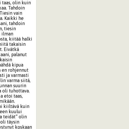
 taas, olin kuin
ikaa. Tahdoin
Tiesin vain
a. Kaikki he
ani, tahdoin
, tiesin
n ilman
ta, kiitää halki
iitä takaisin
t. Eivätkä
kaani, palanut
kaisin
nähdä kipua
an en rohjennut
sti ja varmasti
lin varma siitä,
kunnan suurin
oli tuhottava.
a etoi taas,
 mikään.
i kiiltävä kuin
seen kuului
 teidät” olin
oli täysin
pystynyt koskaan