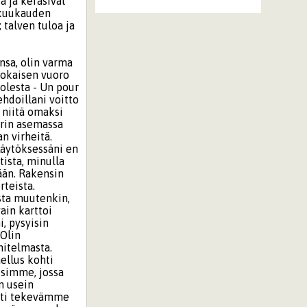
a ja keräsivät
n kuukauden
 talven tuloa ja
ansa, olin varma
 jokaisen vuoro
uolesta - Un pour
ehdoillani voitto
 niitä omaksi
ärin asemassa
n virheitä.
Käytöksessäni en
tista, minulla
mään. Rakensin
rteista.
sta muutenkin,
ain karttoi
i, pysyisin
 Olin
nitelmasta.
ellus kohti
isimme, jossa
n usein
ysti tekevämme