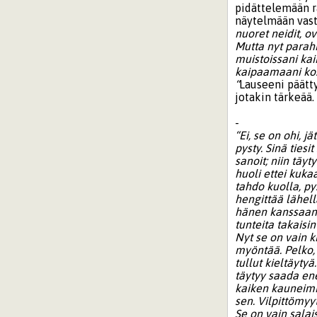
pidättelemään r
näytelmään vast
nuoret neidit, ov
Mutta nyt parahin
muistoissani kai
kaipaamaani kosk
“
Lauseeni päätty
jotakin tärkeä
-
“Ei, se on ohi, 
pysty. Sinä ties
sanoit; niin täy
huoli ettei kuka
tahdo kuolla, py
hengittää lähell
hänen kanssaan, 
tunteita takaisin
Nyt se on vain ki
myöntää. Pelko, 
tullut kieltäyty
täytyy saada ene
kaiken kauneimma
sen. Vilpittömyy
Se on vain salai