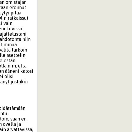
han omistajan
ikaan eronnut
äytyi pitää
Olin ratkaissut
i vain
eni kuvissa
ajattelustani
mahdotonta niin
vät minua
valita tarkoin
lle asettelin
elestäni
lla niin, että
en ääneni katosi
i olisi
änyt jostakin
 pidättämään
untui
doin, vaan en
 ovella ja
ain arvattavissa,