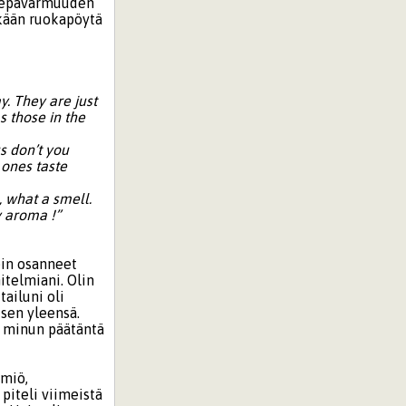
ja epävarmuuden
nkään ruokapöytä
y. They are just
s those in the
s don’t you
 ones taste
, what a smell.
y aroma !”
ein osanneet
itelmiani. Olin
tailuni oli
 sen yleensä.
i minun päätäntä
lmiö,
piteli viimeistä