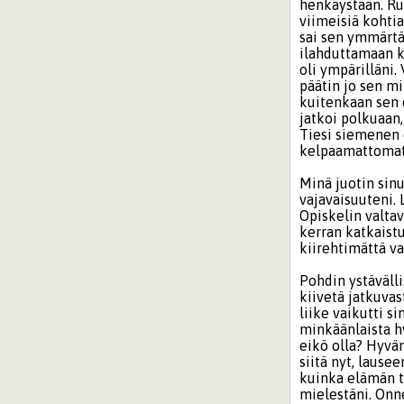
henkäystään. Ru
viimeisiä kohtia
sai sen ymmärtä
ilahduttamaan ka
oli ympärilläni.
päätin jo sen m
kuitenkaan sen o
jatkoi polkuaan,
Tiesi siemenen 
kelpaamattomat
Minä juotin sinu
vajavaisuuteni. 
Opiskelin valtav
kerran katkaist
kiirehtimättä va
Pohdin ystävällis
kiivetä jatkuvast
liike vaikutti s
minkäänlaista h
eikö olla? Hyvän
siitä nyt, lause
kuinka elämän t
mielestäni. Onne