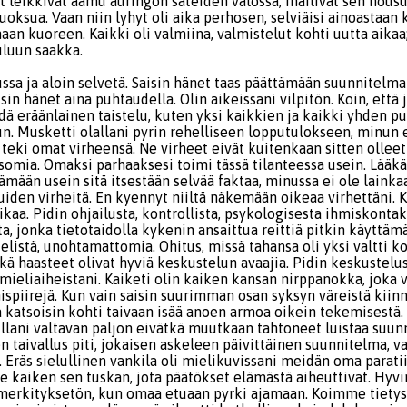
t leikkivät aamu auringon säteiden valossa, ihailivat sen nousu
uoksua. Vaan niin lyhyt oli aika perhosen, selviäisi ainoastaa
 maan kuoreen. Kaikki oli valmiina, valmistelut kohti uutta aikaa;
uluun saakka.
pussa ja aloin selvetä. Saisin hänet taas päättämään suunnitelm
aisin hänet aina puhtaudella. Olin aikeissani vilpitön. Koin, että
dä eräänlainen taistelu, kuten yksi kaikkien ja kaikki yhden p
un. Musketti olallani pyrin rehelliseen lopputulokseen, minun 
teki omat virheensä. Ne virheet eivät kuitenkaan sitten olleet
somia. Omaksi parhaaksesi toimi tässä tilanteessa usein. Lääk
mään usein sitä itsestään selvää faktaa, minussa ei ole lainkaa
uiden virheitä. En kyennyt niiltä näkemään oikeaa virhettäni. 
kaa. Pidin ohjailusta, kontrollista, psykologisesta ihmiskontak
lta, jonka tietotaidolla kykenin ansaittua reittiä pitkin käyttä
elistä, unohtamattomia. Ohitus, missä tahansa oli yksi valtti ko
ä haasteet olivat hyviä keskustelun avaajia. Pidin keskustelu
i mieliaiheistani. Kaiketi olin kaiken kansan nirppanokka, joka v
ispiirejä. Kun vain saisin suurimman osan syksyn väreistä kiinn
a katsoisin kohti taivaan isää anoen armoa oikein tekemisestä.
illani valtavan paljon eivätkä muutkaan tahtoneet luistaa suun
 taivallus piti, jokaisen askeleen päivittäinen suunnitelma, va
 Eräs sielullinen vankila oli mielikuvissani meidän oma parati
 kaiken sen tuskan, jota päätökset elämästä aiheuttivat. Hyvi
 merkityksetön, kun omaa etuaan pyrki ajamaan. Koimme tiet