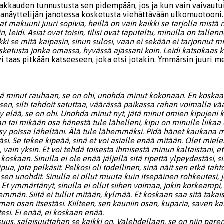
akkauden tunnustusta sen pidempään, jos ja kun vain vaivautu
anäyttelijän janotessa kosketusta viehättävään ulkomuotooni.
at makuuni juuri sopivia, heillä on vain kaikki se tarjolla mistä
, leidi. Asiat ovat toisin, tilisi ovat taputeltu, minulla on tallen
kki se mitä kaipasin, sinun sulosi, vaan ei sekään ei tarjonnut mi
etusta jonka omassa, hyvässä ajassani koin. Leidi katsokaas ku
i taas pitkään katseeseen, joka etsi jotakin. Ymmärsin juuri m
ä.
jätä minut rauhaan, se on ohi, unohda minut kokonaan. En koskaan
it sen, silti tahdoit satuttaa, väärässä paikassa rahan voimalla v
tyy elää, se on ohi. Unohda minut nyt, jätä minut omien kipujeni 
an tai mikään osa hänestä tule lähelleni, kipu on minulle liikaa 
sy poissa läheltäni. Älä tule lähemmäksi. Pidä hänet kaukana m
äsi. Se tekee kipeää, sinä et voi asialle enää mitään. Olet miele
vain yksin. Et voi tehdä toisesta ihmisestä minun kaltaistani, et
 koskaan. Sinulla ei ole enää jäljellä sitä ripettä ylpeydestäsi, s
pua, jota pelkäsit. Pelkosi oli todellinen, sinä näit sen etkä taht
sen unohdit. Sinulla ei ollut muuta kuin itsepäinen rohkeutesi, j
ä. Et ymmärtänyt, sinulla ei ollut siihen voimaa, jokin korkeampi,
mmän. Siitä ei tullut mitään, kylmää. Et koskaan saa sitä takais
n osan itsestäsi. Kiilteen, sen kauniin osan, kuparia, saven kal
tesi. Ei enää, ei koskaan enää.
suus, salaisuuttahan se kaikki on. Valehdellaan, se on niin parem