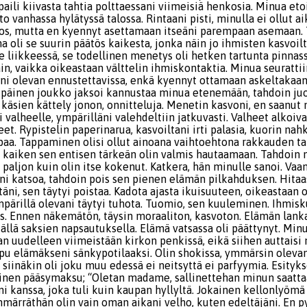
li kiivasta tahtia polttaessani viimeisiä henkosia. Minua etoi
o vanhassa hylätyssä talossa. Rintaani pisti, minulla ei ollut a
ulos, mutta en kyennyt asettamaan itseäni parempaan asemaan. 
na oli se suurin päätös kaikesta, jonka näin jo ihmisten kasvoilt
 liikkeessä, se todellinen menetys oli hetken tartunta pinnass
n, vaikka oikeastaan välttelin ihmiskontaktia. Minua seurattiin
eni olevan ennustettavissa, enkä kyennyt ottamaan askeltakaa
tpäinen joukko jaksoi kannustaa minua etenemään, tahdoin juos
käsien kättely jonon, onnitteluja. Menetin kasvoni, en saanut n
valheelle, ympärilläni valehdeltiin jatkuvasti. Valheet alkoiva
t. Rypistelin paperinarua, kasvoiltani irti palasia, kuorin nah
ppaa. Tappaminen olisi ollut ainoana vaihtoehtona rakkauden ta
a kaiken sen entisen tärkeän olin valmis hautaamaan. Tahdoin 
ä paljon kuin olin itse kokenut. Katkera, hän minulle sanoi. Va
täni katsoa, tahdoin pois sen pienen elämän pilkahduksen. Hitaa
täni, sen täytyi poistaa. Kadota ajasta ikuisuuteen, oikeastaan o
mpärillä olevani täytyi tuhota. Tuomio, sen kuuleminen. Ihmis
. Ennen näkemätön, täysin moraaliton, kasvoton. Elämän lanka 
ällä saksien napsautuksella. Elämä vatsassa oli päättynyt. Minu
an uudelleen viimeistään kirkon penkissä, eikä siihen auttaisi
ppu elämäkseni sänkypotilaaksi. Olin shokissa, ymmärsin olevan
 siinäkin oli joku muu edessä ei neitsyttä ei parfyymia. Esityk
ainen pääsymaksu; “Oletan madame, sallinettehan minun saattaa
i kanssa, joka tuli kuin kaupan hyllyltä. Jokainen kellonlyömä 
mmärräthän olin vain oman aikani velho, kuten edeltäjäni. En 