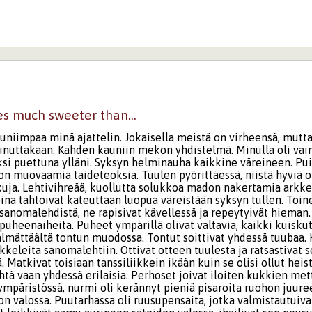
es much sweeter than...
auniimpaa minä ajattelin. Jokaisella meistä on virheensä, mutta
ainuttakaan. Kahden kauniin mekon yhdistelmä. Minulla oli vain
si puettuna ylläni. Syksyn helminauha kaikkine väreineen. Pui
non muovaamia taideteoksia. Tuulen pyörittäessä, niistä hyviä 
uja. Lehtivihreää, kuollutta solukkoa madon nakertamia arkkej
ina tahtoivat kateuttaan luopua väreistään syksyn tullen. Toin
sanomalehdistä, ne rapisivat kävellessä ja repeytyivät hieman.
puheenaiheita. Puheet ympärillä olivat valtavia, kaikki kuiskut
mättäältä tontun muodossa. Tontut soittivat yhdessä tuubaa. K
ikkeleita sanomalehtiin. Ottivat otteen tuulesta ja ratsastivat s
. Matkivat toisiaan tanssiliikkein ikään kuin se olisi ollut heis
htä vaan yhdessä erilaisia. Perhoset joivat iloiten kukkien met
mpäristössä, nurmi oli kerännyt pieniä pisaroita ruohon juuree
gon valossa. Puutarhassa oli ruusupensaita, jotka valmistautui