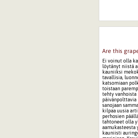
Are this grap
Ei voinut olla k
löytänyt niistä 
kauniiksi mekok
tavallisia, luon
katsomiaan polk
toistaan paremp
tehty vanhoista 
päivänpolttavia 
sanojaan sammal
kilpaa uusia art
perhosien päällä
tahtoneet olla y
aamukasteesta y
kauniisti aurin