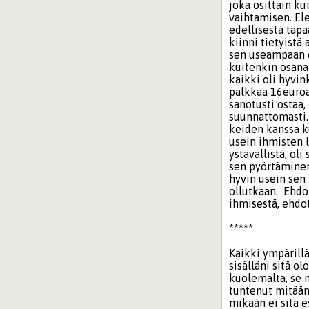
joka osittain k
vaihtamisen. Ele
edellisestä tapa
kiinni tietyistä 
sen useampaan ot
kuitenkin osana 
kaikki oli hyvin
palkkaa 16euroa 
sanotusti ostaa,
suunnattomasti. 
keiden kanssa ku
usein ihmisten l
ystävällistä, ol
sen pyörtäminen 
hyvin usein sen 
ollutkaan. Ehdo
ihmisestä, ehdo
*****
Kaikki ympärillä
sisälläni sitä o
kuolemalta, se 
tuntenut mitään.
mikään ei sitä e