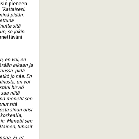
isin pieneen
“Kaltaisesi,
 minä pidän.
nettuna
nulle sitä
n, se jokin.
enettäväni
, en voi, en
äärään aikaan ja
kanssa, pidä
etkö jo näe. En
inusta, en voi
stäni hirviö
 saa niitä
inä menetit sen.
onut sitä
osta sinun olisi
 korkealla,
in. Menetit sen
tainen, tuhosit
paa. Ei, et