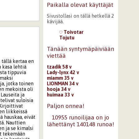
Paikalla olevat käyttäjät
Sivustollasi on tällä hetkellä 2
kävijää.
Toivotar
Tojutu
Tänään syntymäpäiviään
viettää
 tällä kertaa en
tzadik 58 v
 kasa lehtiä
Lady-lynx 42 v
sta tippuvia
miamm 35 v
omaksi
LIONMAN 34 v
a, jotka toinen
hooja 34 v
en mekoista oli
huimaa 33 v
 Lauseita ja
telivat suloisia
Paljon onnea!
irjoittivat
en liikkeissä
10955 runoilijaa on jo
tä hauskaa, eivät
tä. Nauttien
lähettänyt 140148 runoa!
n ja se kimalsi
vat tekemään