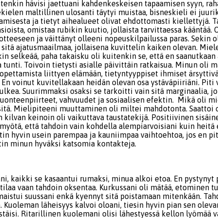
uitenkin hävisi jaettuani kahdenkeskeisen tapaamisen syyn, ra
kielen maltillinen ulosanti täytyi muistaa, bisneskieli ei juur
amisesta ja tietyt aihealueet olivat ehdottomasti kiellettyjä. T
asioista, omistaa rubikin kuutio, jollaista tarvittaessa kääntää. 
teeseen ja väittänyt olleeni nopeuskilpailussa paras. Sekin ol
sitä ajatusmaailmaa, jollaisena kuvittelin kaiken olevan. Miel
kin selkeää, paha takaisku oli kuitenkin se, että en saanutkaan 
tunti. Toivoin tietysti asialle päivittäin ratkaisua. Minun oli 
 opettamista liittyen elämään, tietyntyyppiset ihmiset ärsytti
En voinut kuvitellakaan heidän olevan osa ystäväpiiriäni. Piti 
lkea. Suurimmaksi osaksi se tarkoitti vain sitä marginaalia, jo
uonteenpiirteet, vahvuudet ja sosiaalisen efektin. Mikä oli mi
i sitä. Mielipiteeni muuttaminen oli miltei mahdotonta. Saattoi o
kilvan keinoin oli vaikuttava taustatekijä. Positiivinen sisäin
myötä, että tahdoin vain kohdella alempiarvoisiani kuin heitä e
tin hyvin usein parempaa ja kauniimpaa vaihtoehtoa, jos en pit
tin minun hyväksi katsomia kontakteja.
ni, kaikki se kasaantui rumaksi, minua alkoi etoa. En pystynyt
lotilaa vaan tahdoin oksentaa. Kurkussani oli mätää, etominen t
maistui suussani enkä kyennyt sitä poistamaan mitenkään. Tah
 Kuoleman läheisyys kalvoi oloani, tiesin hyvin pian sen olevan
stäisi. Ritarillinen kuolemani olisi lähestyessä kellon lyömää v