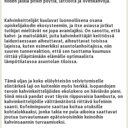
niiden jälkiä pitkin pöytiä, lattioita ja ovenkahvoja.
Kahvinkeittelijät kuuluvat luonnollisena osana
opiskelijakodin ekosysteemiin, ja itse asiassa jotkut
tutkijat mieltävät ne jopa avainlajiksi. On sanottu, että
kahvi- ja maitoläikät, joita kahvinkeittäjät keittiössä
laiduntaessaan aiheuttavat, aiheuttavat toisissa
lajeissa, kuten esimerkiksi asuntolanhoitajissa, niin
suuren tunnereaktion, että sen tuottama kuumuus
riittää ylläpitämään elämälle optimaalista
lämpötilatasoa asuntolan tiloissa.
Tämä uljas ja koko eliöyhteisön selviytymiselle
elintärkeä laji on kuitenkin myös herkkä. Isopandojen
tavoin kahvinkeittelijöiden ekolokero on häviävän pieni.
Siinä missä pandat ovat täysin riippuvaisia bambusta, on
kahvinkeittelijöille välttämätöntä riittävä kofeiinin
saanti. Kofeiininpuute saattaa koitua otuksille
kohtalokkaaksi, jonka takia ne pula-aikoina saattavat
joutua turvautumaan epätoivoisiinkin keinoihin
kahvinsaannin turvaamiseksi.