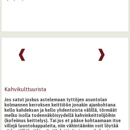
❰
❱
Kahvikulttuurista
Jos satut joskus astelemaan tyttöjen asuntolan
kolmannen kerroksen keittiöön jonakin ajankohtana
kello kahdeksan ja kello yhdentoista välillä, törmäät
melko isolla todennäköisyydellä kahvinkeittelijöihin
(kofeiinus keittelys). Tai jos et pääse kohtaamaan itse
villejä luontokappaleita, niin vähintäänkin voit löytää