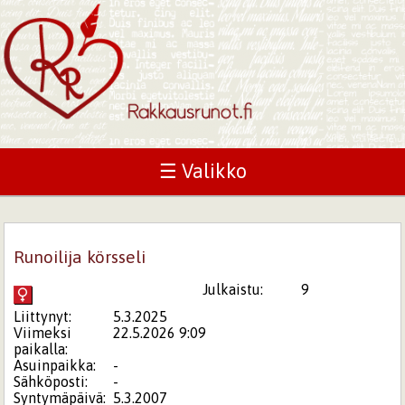
☰ Valikko
Runoilija körsseli
Julkaistu:
9
Liittynyt:
5.3.2025
Viimeksi
22.5.2026 9:09
paikalla:
Asuinpaikka:
-
Sähköposti:
-
Syntymäpäivä:
5.3.2007