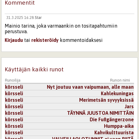
Kommentit
31.3.2025 16:28
Star
Mainio tarina, joka varmaankin on tositapahtumiin
perustuva.
Kirjaudu
tai
rekisteröidy
kommentoidaksesi
Käyttäjän kaikki runot
Runoilija
Runon nimi
körsseli
Nyt joutuu vaan vaipumaan, alle maan
körsseli
Kahlekuningas
körsseli
Merimetsän syvyyksissä
körsseli
Jars
körsseli
TÄYNNÄ JUUSTOA NIMITTÄIN
körsseli
Die Fußgängerzone
körsseli
Humppa-aika
körsseli
Kahvikulttuurista
körsseli
VALVEILLAOLOTUNNIT ei vaan RIITÄ