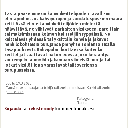
Tästä pääsemmekin kahvinkeittelijöiden tavallisiin
elintapoihin. Jos kahvipurujen ja suodatuspussien määrä
keittiössä ei ole kahvinkeittelijöiden mielestä
hälyyttävä, ne viihtyvät parhaiten yksikseen, pareittain
tai maksimissaan kolmen kelittelijän ryppäissä. Ne
keittelevät yhdessä tai yksittäin kahvia ja jakavat
henkilökohtaisia purujansa pienyhteisöidensä sisällä
tasapuolisesti. Kahvipulan koittaessa kuitenkin
keittelijät saattavat pakon edessä joko kerääntyä
suurempiin laumoihin jakamaan viimeisiä puruja tai
jotkut yksilöt jopa varastavat lajitoveriensa
purupusseista.
Luotu 19.3.2025
Tämä teos on suojattu tekijänoikeuslain mukaan.
Kaikki oikeudet
pidätetään
.
Kategoria:
Tarina
Kirjaudu
tai
rekisteröidy
kommentoidaksesi