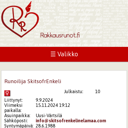
☰ Valikko
Runoilija SkitsofrEnkeli
Julkaistu:
10
Liittynyt:
9.9.2024
Viimeksi
15.11.2024 19:12
paikalla:
Asuinpaikka:
Uusi-Värtsilä
Sähköposti:
info@skitsofrenkelinelamaa.com
Syntymäpäivä:
28.6.1988