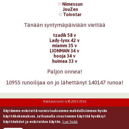
Nimessun
JouZen
Toivotar
Tänään syntymäpäiviään viettää
tzadik 58 v
Lady-lynx 42 v
miamm 35 v
LIONMAN 34 v
hooja 34 v
huimaa 33 v
Paljon onnea!
10955 runoilijaa on jo lähettänyt 140147 runoa!
Rakkausrunot ry © 2003-2026
Käytämme evästeitä varmistaaksemme mahdollisimman hyvän
käyttökokemuksen. Jatkamalla sivustomme käyttöä hyväksyt
Lue lisää
käyttöehdot ja evästeiden käytön.