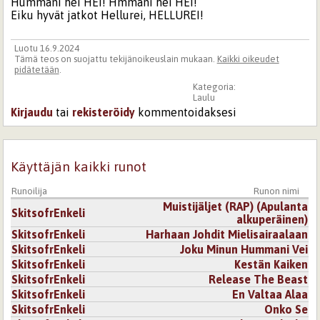
Hummani hei HEI! Hmmani hei HEI!
Eiku hyvät jatkot Hellurei, HELLUREI!
Luotu 16.9.2024
Tämä teos on suojattu tekijänoikeuslain mukaan.
Kaikki oikeudet
pidätetään
.
Kategoria:
Laulu
Kirjaudu
tai
rekisteröidy
kommentoidaksesi
Käyttäjän kaikki runot
Runoilija
Runon nimi
Muistijäljet (RAP) (Apulanta
SkitsofrEnkeli
alkuperäinen)
SkitsofrEnkeli
Harhaan Johdit Mielisairaalaan
SkitsofrEnkeli
Joku Minun Hummani Vei
SkitsofrEnkeli
Kestän Kaiken
SkitsofrEnkeli
Release The Beast
SkitsofrEnkeli
En Valtaa Alaa
SkitsofrEnkeli
Onko Se