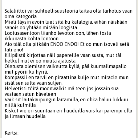
Salaliittoi vai suhteellisuusteoria taitaa olla tarkotus vaan
oma kategoria
Mieli täysin avoin luet sitä ku katalogia, eihän näiskään
sanois oo yhtään mitään loogista.
Lootusasentoon liianko levoton oon, lähen tosta
ikkunasta kohta lentoon.
Aio tääl olla pitkään ENOO ENOO! Et oo mun isoveli setä
täti eno!
Kilipäistä kirjottaa näil papereille vaan susta, mut täl
hetkel mul ei oo muuta ajatusta.
Oletusta olemisen vaikeutta kyllä, pää kuumailmapallo
mut pyörii ku hyrrä.
Kompassii en tarvii en piraattina kulje mut miracle mun
sisäl sen sulta vaan suljen.
Helvetisti töitä moonwalkit mä teen jos jossain sua
vastaan satun käveleen
Vaik sit laitakaupungin laitamilla, en ehkä haluu liikkuu
niillä kulmilla
Kiskot vie eri suuntaan eri huudeilla vois kai parempi olla
ja ilmaan huudella
Kertsi: