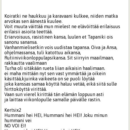
Koiratki ne haukkuu ja karavaani kulkee, niiden matka
arvokas sen äänestä kuulee.
Voit muuta väittää mun mielest ne elävöittää erilaisuus
erilaisii asioita teettää.
Eriarvoisuus, rasistinen kansa, luulen et Tapaniki ois
sanonu sanansa.
Vanhanmielisetkin vois uudistaa tapansa. Oiva ja Ansa,
ohjelmassansa, tuli katottuu aikansa,
Rutiiniviikonloppulapsikansa. Sit siirryin maailmaan,
rakkautta vaalimaan
Turha oli sitäkään rueta liian aikaisin haalimaan.
ei maha mittään nyt sen vast ymmärtää ja oikein
käsittää,kjuinka vaikeeta on se puoli löytää
joka kanssas samaa köyttä haluu vetää, eikä siitä sulle
hirttoköyttä virittää.
Vaan sun vierel kirittää tän elämän loppuun asti
ja laittaa viikonlopulle samalle päivälle rastin.
Kertsix2
Hummani hei HEI, Hummani hei HEI! Joku minun
hummani vei
NO VOI EI!