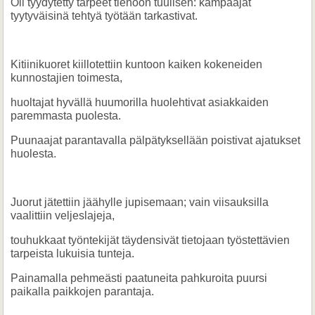
Oli tyydytetty tarpeet tienoon tuulisen: kampaajat
tyytyväisinä tehtyä työtään tarkastivat.
Kitiinikuoret kiillotettiin kuntoon kaiken kokeneiden
kunnostajien toimesta,
huoltajat hyvällä huumorilla huolehtivat asiakkaiden
paremmasta puolesta.
Puunaajat parantavalla pälpätyksellään poistivat ajatukset
huolesta.
Juorut jätettiin jäähylle jupisemaan; vain viisauksilla
vaalittiin veljeslajeja,
touhukkaat työntekijät täydensivät tietojaan työstettävien
tarpeista lukuisia tunteja.
Painamalla pehmeästi paatuneita pahkuroita puursi
paikalla paikkojen parantaja.