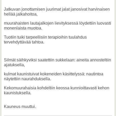
Jatkuvan jonottamisen juurimat jalat janosivat harvinaisen
hellää jalkahoitoa,
muurahaisten lautajalkojen lievityksessä löydettiin luovasti
monenlaista muotoa.
Tuotiin tuiki tarpeellisiin terapioihin tuulahdus
tervehdyttävää tahtoa.
Silmät säihkyviksi saatettiin sukkelaan: aineita annosteltiin
ajatuksella,
kulmat kaunistuivat kokeneiden käsittelyssä: nautintoa
näytettiin naurahduksella.
Kekomuurahaisia
k
ohdeltiin
keossa
kunnioittavasti
kehon
kaunistuksella.
Kauneus muuttui.