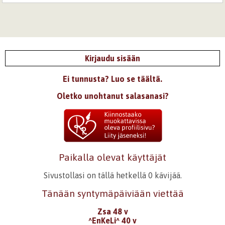
Kirjaudu sisään
Ei tunnusta? Luo se täältä.
Oletko unohtanut salasanasi?
Paikalla olevat käyttäjät
Sivustollasi on tällä hetkellä 0 kävijää.
Tänään syntymäpäiviään viettää
Zsa 48 v
^EnKeLi^ 40 v