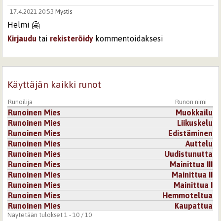
17.4.2021 20:53
Mystis
Helmi 🤗
Kirjaudu
tai
rekisteröidy
kommentoidaksesi
Käyttäjän kaikki runot
Runoilija
Runon nimi
Runoinen Mies
Muokkailu
Runoinen Mies
Liikuskelu
Runoinen Mies
Edistäminen
Runoinen Mies
Auttelu
Runoinen Mies
Uudistunutta
Runoinen Mies
Mainittua III
Runoinen Mies
Mainittua II
Runoinen Mies
Mainittua I
Runoinen Mies
Hemmoteltua
Runoinen Mies
Kaupattua
Näytetään tulokset 1 - 10 / 10