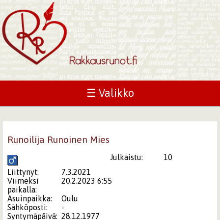
☰ Valikko
Runoilija Runoinen Mies
Julkaistu:
10
Liittynyt:
7.3.2021
Viimeksi
20.2.2023 6:55
paikalla:
Asuinpaikka:
Oulu
Sähköposti:
-
Syntymäpäivä:
28.12.1977