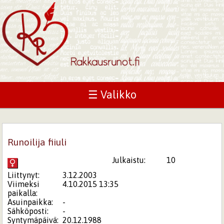
☰ Valikko
Runoilija fiiuli
Julkaistu:
10
Liittynyt:
3.12.2003
Viimeksi
4.10.2015 13:35
paikalla:
Asuinpaikka:
-
Sähköposti:
-
Syntymäpäivä:
20.12.1988