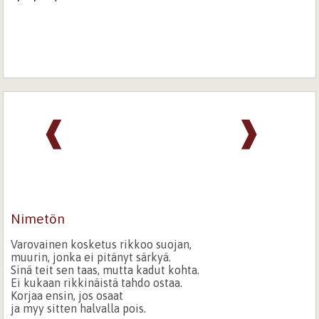
❰
❱
Nimetön
Varovainen kosketus rikkoo suojan,
muurin, jonka ei pitänyt särkyä.
Sinä teit sen taas, mutta kadut kohta.
Ei kukaan rikkinäistä tahdo ostaa.
Korjaa ensin, jos osaat
ja myy sitten halvalla pois.