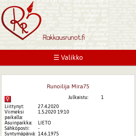
☰ Valikko
Runoilija Mira75
Julkaistu:
1
Liittynyt:
27.4.2020
Viimeksi
1.5.2020 19:10
paikalla:
Asuinpaikka:
LIETO
Sähköposti:
-
Syntymäpäivä:
14.6.1975