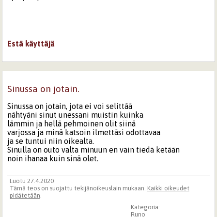
Estä käyttäjä
Sinussa on jotain.
Sinussa on jotain, jota ei voi selittää
nähtyäni sinut unessani muistin kuinka
lämmin ja hellä pehmoinen olit siinä
varjossa ja minä katsoin ilmettäsi odottavaa
ja se tuntui niin oikealta.
Sinulla on outo valta minuun en vain tiedä ketään
noin ihanaa kuin sinä olet.
Luotu 27.4.2020
Tämä teos on suojattu tekijänoikeuslain mukaan.
Kaikki oikeudet
pidätetään
.
Kategoria:
Runo