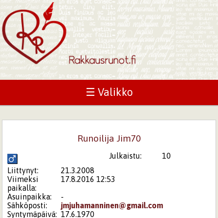
☰ Valikko
Runoilija Jim70
Julkaistu:
10
Liittynyt:
21.3.2008
Viimeksi
17.8.2016 12:53
paikalla:
Asuinpaikka:
-
Sähköposti:
jmjuhamanninen@gmail.com
Syntymäpäivä:
17.6.1970