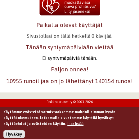
Paikalla olevat käyttäjät
Sivustollasi on tällä hetkellä 0 kävijää.
Tänään syntymäpäiviään viettää
Ei syntymäpäiviä tänään.
Paljon onnea!
10955 runoilijaa on jo lähettänyt 140154 runoa!
Rakkausrunot ry © 2003-2026
Käytämme evästeitä varmistaaksemme mahdollisimman hyvän
käyttökokemuksen. Jatkamalla sivustomme käyttöä hyväksyt
Lue lisää
käyttöehdot ja evästeiden käytön.
Hyväksy