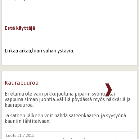
Estä käyttäjä
Liikaa aikaa,liian vähän ystäviä.
Kaurapuuroa
❱
Ei elämä ole vain pikkujouluna piparin syöntiä tai
vappuna siman juontia..välillä pöydässä myös näkkäriä ja
kaurapuuroa..
Ja sateen jälkeen voit nähdä sateenkaaren..ja syysyönä
kauniin tähtitaivaan.
Luotu 31.7.2015