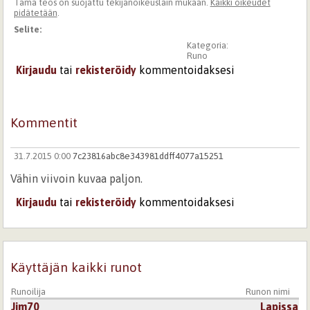
Tämä teos on suojattu tekijänoikeuslain mukaan.
Kaikki oikeudet
pidätetään
.
Selite:
Kategoria:
Runo
Kirjaudu
tai
rekisteröidy
kommentoidaksesi
Kommentit
31.7.2015 0:00
7c23816abc8e343981ddff4077a15251
Vähin viivoin kuvaa paljon.
Kirjaudu
tai
rekisteröidy
kommentoidaksesi
Käyttäjän kaikki runot
Runoilija
Runon nimi
Jim70
Lapissa