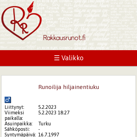
☰ Valikko
Runoilija hiljainentiuku
Liittynyt:
5.2.2023
Viimeksi
5.2.2023 18:27
paikalla:
Asuinpaikka:
Turku
Sähköposti:
-
Syntymäpäivä:
16.7.1997