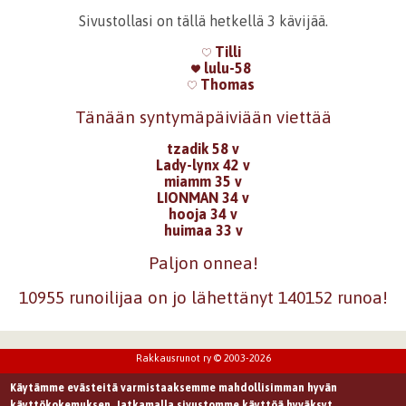
Sivustollasi on tällä hetkellä 3 kävijää.
Tilli
lulu-58
Thomas
Tänään syntymäpäiviään viettää
tzadik 58 v
Lady-lynx 42 v
miamm 35 v
LIONMAN 34 v
hooja 34 v
huimaa 33 v
Paljon onnea!
10955 runoilijaa on jo lähettänyt 140152 runoa!
Rakkausrunot ry © 2003-2026
Käytämme evästeitä varmistaaksemme mahdollisimman hyvän
käyttökokemuksen. Jatkamalla sivustomme käyttöä hyväksyt