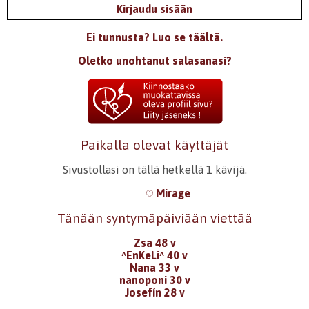
Kirjaudu sisään
Ei tunnusta? Luo se täältä.
Oletko unohtanut salasanasi?
Paikalla olevat käyttäjät
Sivustollasi on tällä hetkellä 1 kävijä.
Mirage
Tänään syntymäpäiviään viettää
Zsa 48 v
^EnKeLi^ 40 v
Nana 33 v
nanoponi 30 v
Josefín 28 v