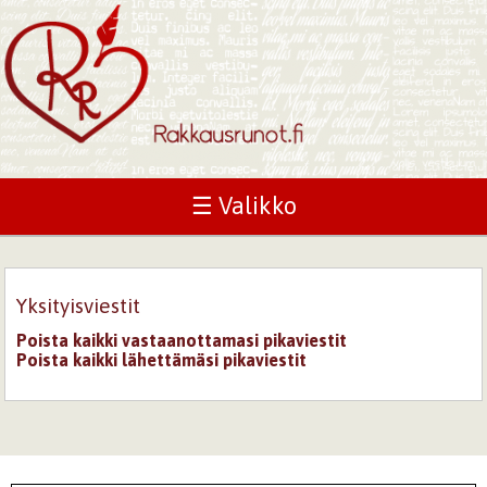
☰ Valikko
Yksityisviestit
Poista kaikki vastaanottamasi pikaviestit
Poista kaikki lähettämäsi pikaviestit