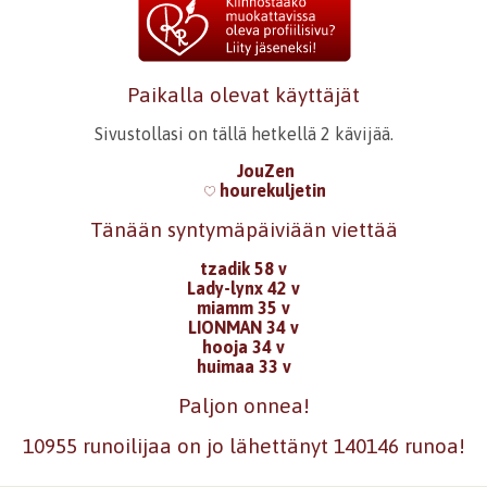
Paikalla olevat käyttäjät
Sivustollasi on tällä hetkellä 2 kävijää.
JouZen
hourekuljetin
Tänään syntymäpäiviään viettää
tzadik 58 v
Lady-lynx 42 v
miamm 35 v
LIONMAN 34 v
hooja 34 v
huimaa 33 v
Paljon onnea!
10955 runoilijaa on jo lähettänyt 140146 runoa!