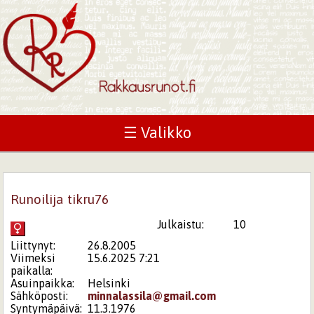
☰ Valikko
Runoilija tikru76
Julkaistu:
10
Liittynyt:
26.8.2005
Viimeksi
15.6.2025 7:21
paikalla:
Asuinpaikka:
Helsinki
Sähköposti:
minnalassila@gmail.com
Syntymäpäivä:
11.3.1976