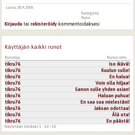
Luotu 28.9.2005
Kategoria:
Runo
Kirjaudu
tai
rekisteröidy
kommentoidaksesi
Käyttäjän kaikki runot
Runoilija
Runon nimi
tikru76
Iso ikävä!
tikru76
Kuulun sulle!
tikru76
En halua!
tikru76
Voin olla hiljaa!
tikru76
Sanon sulle yhden asian!
tikru76
Haluan puhua!
tikru76
En saa sua mielestäni!
tikru76
Jaksan odottaa!
tikru76
Älä ota!
tikru76
En päästä!
Näytetään tulokset 1 - 10 / 10