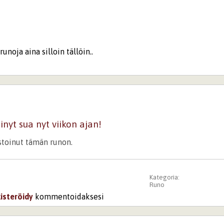
runoja aina silloin tällöin..
nyt sua nyt viikon ajan!
istoinut tämän runon.
Kategoria:
Runo
kisteröidy
kommentoidaksesi