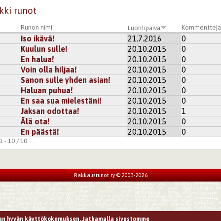
kki runot
Runon nimi
Kommenttej
Luontipäivä
Iso ikävä!
21.7.2016
0
Kuulun sulle!
20.10.2015
0
En halua!
20.10.2015
0
Voin olla hiljaa!
20.10.2015
0
Sanon sulle yhden asian!
20.10.2015
0
Haluan puhua!
20.10.2015
0
En saa sua mielestäni!
20.10.2015
0
Jaksan odottaa!
20.10.2015
1
Älä ota!
20.10.2015
0
En päästä!
20.10.2015
0
 - 10 / 10
Rakkausrunot ry © 2003-2026
n hyvän käyttökokemuksen. Jatkamalla sivustomme