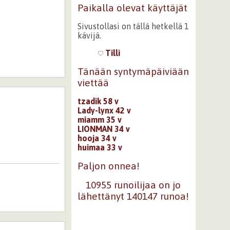
Paikalla olevat käyttäjät
Sivustollasi on tällä hetkellä 1
kävijä.
Tilli
Tänään syntymäpäiviään
viettää
tzadik 58 v
Lady-lynx 42 v
miamm 35 v
LIONMAN 34 v
hooja 34 v
huimaa 33 v
Paljon onnea!
10955 runoilijaa on jo
lähettänyt 140147 runoa!