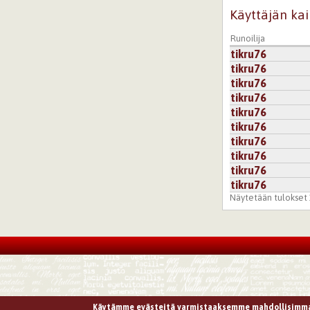
Käyttäjän kai
Runoilija
tikru76
tikru76
tikru76
tikru76
tikru76
tikru76
tikru76
tikru76
tikru76
tikru76
Näytetään tulokset 1
Käytämme evästeitä varmistaaksemme mahdollisimma