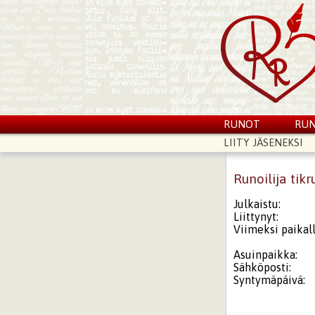
RUNOT
RUN
LIITY JÄSENEKSI
Runoilija tikr
Julkaistu:
Liittynyt:
Viimeksi paikall
Asuinpaikka:
Sähköposti:
Syntymäpäivä: