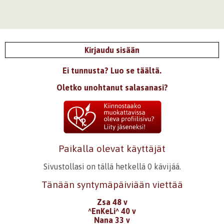
Kirjaudu sisään
Ei tunnusta? Luo se täältä.
Oletko unohtanut salasanasi?
Paikalla olevat käyttäjät
Sivustollasi on tällä hetkellä 0 kävijää.
Tänään syntymäpäiviään viettää
Zsa 48 v
^EnKeLi^ 40 v
Nana 33 v