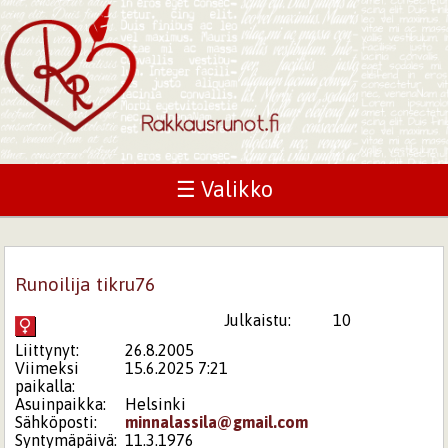
☰ Valikko
Runoilija tikru76
Julkaistu:
10
Liittynyt:
26.8.2005
Viimeksi
15.6.2025 7:21
paikalla:
Asuinpaikka:
Helsinki
Sähköposti:
minnalassila@gmail.com
Syntymäpäivä:
11.3.1976