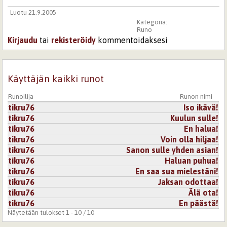
Luotu 21.9.2005
Kategoria:
Runo
Kirjaudu
tai
rekisteröidy
kommentoidaksesi
Käyttäjän kaikki runot
Runoilija
Runon nimi
tikru76
Iso ikävä!
tikru76
Kuulun sulle!
tikru76
En halua!
tikru76
Voin olla hiljaa!
tikru76
Sanon sulle yhden asian!
tikru76
Haluan puhua!
tikru76
En saa sua mielestäni!
tikru76
Jaksan odottaa!
tikru76
Älä ota!
tikru76
En päästä!
Näytetään tulokset 1 - 10 / 10