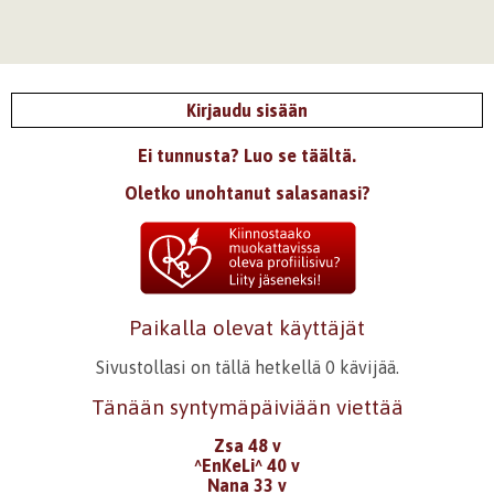
Kirjaudu sisään
Ei tunnusta? Luo se täältä.
Oletko unohtanut salasanasi?
Paikalla olevat käyttäjät
Sivustollasi on tällä hetkellä 0 kävijää.
Tänään syntymäpäiviään viettää
Zsa 48 v
^EnKeLi^ 40 v
Nana 33 v