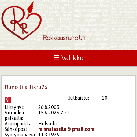
☰ Valikko
Runoilija tikru76
Julkaistu:
10
Liittynyt:
26.8.2005
Viimeksi
15.6.2025 7:21
paikalla:
Asuinpaikka:
Helsinki
Sähköposti:
minnalassila@gmail.com
Syntymäpäivä:
11.3.1976