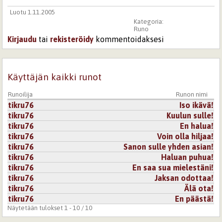
Luotu 1.11.2005
Kategoria:
Runo
Kirjaudu
tai
rekisteröidy
kommentoidaksesi
Käyttäjän kaikki runot
Runoilija
Runon nimi
tikru76
Iso ikävä!
tikru76
Kuulun sulle!
tikru76
En halua!
tikru76
Voin olla hiljaa!
tikru76
Sanon sulle yhden asian!
tikru76
Haluan puhua!
tikru76
En saa sua mielestäni!
tikru76
Jaksan odottaa!
tikru76
Älä ota!
tikru76
En päästä!
Näytetään tulokset 1 - 10 / 10