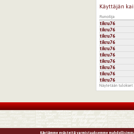
Käyttäjän kai
Runoilija
tikru76
tikru76
tikru76
tikru76
tikru76
tikru76
tikru76
tikru76
tikru76
tikru76
Näytetään tulokset 1
Käytämme evästeitä varmistaaksemme mahdollisimma