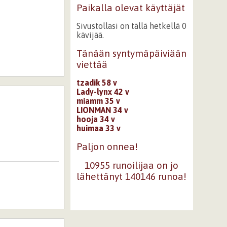
Paikalla olevat käyttäjät
Sivustollasi on tällä hetkellä 0
kävijää.
Tänään syntymäpäiviään
viettää
tzadik 58 v
Lady-lynx 42 v
miamm 35 v
LIONMAN 34 v
hooja 34 v
huimaa 33 v
Paljon onnea!
10955 runoilijaa on jo
lähettänyt 140146 runoa!