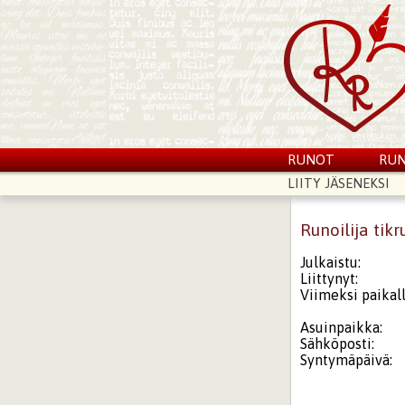
RUNOT
RUN
LIITY JÄSENEKSI
Runoilija tikr
Julkaistu:
Liittynyt:
Viimeksi paikall
Asuinpaikka:
Sähköposti:
Syntymäpäivä: