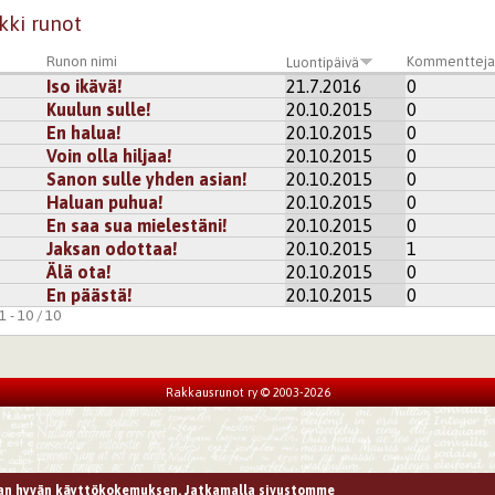
kki runot
Runon nimi
Kommenttej
Luontipäivä
Iso ikävä!
21.7.2016
0
Kuulun sulle!
20.10.2015
0
En halua!
20.10.2015
0
Voin olla hiljaa!
20.10.2015
0
Sanon sulle yhden asian!
20.10.2015
0
Haluan puhua!
20.10.2015
0
En saa sua mielestäni!
20.10.2015
0
Jaksan odottaa!
20.10.2015
1
Älä ota!
20.10.2015
0
En päästä!
20.10.2015
0
 - 10 / 10
Rakkausrunot ry © 2003-2026
n hyvän käyttökokemuksen. Jatkamalla sivustomme