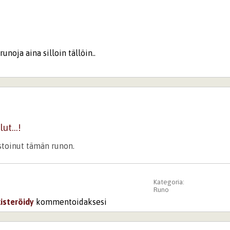
runoja aina silloin tällöin..
ut...!
istoinut tämän runon.
Kategoria:
Runo
kisteröidy
kommentoidaksesi