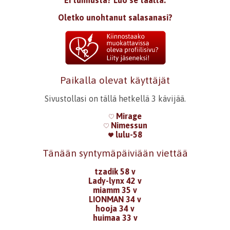
Ei tunnusta? Luo se täältä.
Oletko unohtanut salasanasi?
Paikalla olevat käyttäjät
Sivustollasi on tällä hetkellä 3 kävijää.
Mirage
Nimessun
lulu-58
Tänään syntymäpäiviään viettää
tzadik 58 v
Lady-lynx 42 v
miamm 35 v
LIONMAN 34 v
hooja 34 v
huimaa 33 v