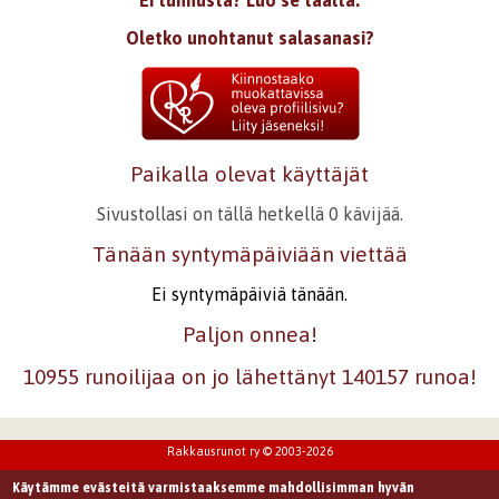
Ei tunnusta? Luo se täältä.
Oletko unohtanut salasanasi?
Paikalla olevat käyttäjät
Sivustollasi on tällä hetkellä 0 kävijää.
Tänään syntymäpäiviään viettää
Ei syntymäpäiviä tänään.
Paljon onnea!
10955 runoilijaa on jo lähettänyt 140157 runoa!
Rakkausrunot ry © 2003-2026
Käytämme evästeitä varmistaaksemme mahdollisimman hyvän