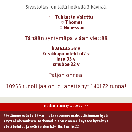
Sivustollasi on tällä hetkellä 3 kävijää.
-Tuhkasta Valettu-
Thomas
Nimessun
Tänään syntymäpäiviään viettää
k036135 58 v
Kirsikkapuunlehti 42 v
Insa 35 v
smubbe 32 v
Paljon onnea!
10955 runoilijaa on jo lähettänyt 140172 runoa!
Rakkausrunot ry © 2003-2026
Käytämme evästeitä varmistaaksemme mahdollisimman hyvän
käyttökokemuksen. Jatkamalla sivustomme käyttöä hyväksyt
Lue lisää
käyttöehdot ja evästeiden käytön.