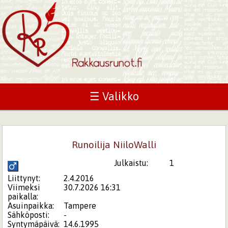
☰ Valikko
Runoilija NiiloWalli
Julkaistu:
1
Liittynyt:
2.4.2016
Viimeksi
30.7.2026 16:31
paikalla:
Asuinpaikka:
Tampere
Sähköposti:
-
Syntymäpäivä:
14.6.1995