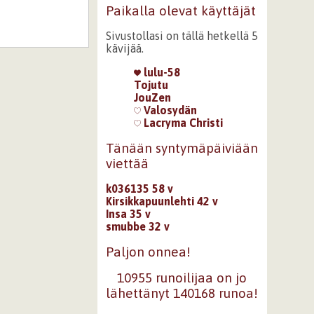
Paikalla olevat käyttäjät
Sivustollasi on tällä hetkellä 5
kävijää.
lulu-58
Tojutu
JouZen
Valosydän
Lacryma Christi
Tänään syntymäpäiviään
viettää
k036135 58 v
Kirsikkapuunlehti 42 v
Insa 35 v
smubbe 32 v
Paljon onnea!
10955 runoilijaa on jo
lähettänyt 140168 runoa!