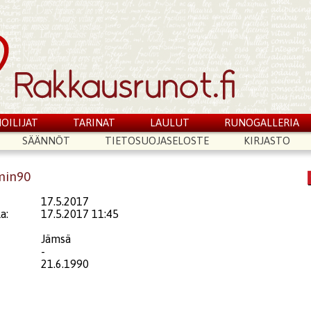
OILIJAT
TARINAT
LAULUT
RUNOGALLERIA
SÄÄNNÖT
TIETOSUOJASELOSTE
KIRJASTO
min90
17.5.2017
a:
17.5.2017 11:45
Jämsä
-
21.6.1990