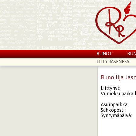
RUNOT
RUN
LIITY JÄSENEKSI
Runoilija Jas
Liittynyt:
Viimeksi paikall
Asuinpaikka:
Sähköposti:
Syntymäpäivä: