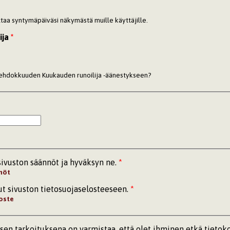
ottaa syntymäpäiväsi näkymästä muille käyttäjille.
ija
*
 ehdokkuuden Kuukauden runoilija -äänestykseen?
sivuston säännöt ja hyväksyn ne.
*
nöt
ut sivuston tietosuojaselosteeseen.
*
oste
n tarkoituksena on varmistaa, että olet ihminen etkä tietok