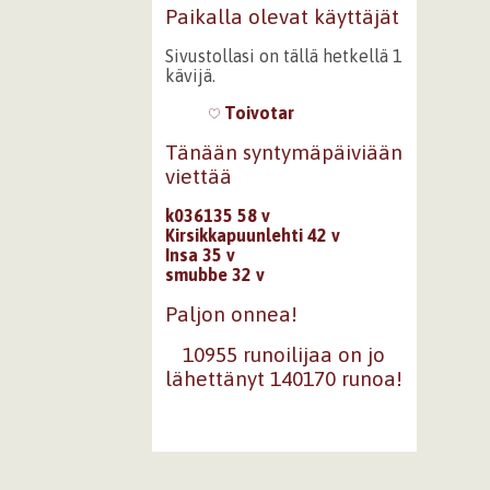
Paikalla olevat käyttäjät
Sivustollasi on tällä hetkellä 1
kävijä.
Toivotar
Tänään syntymäpäiviään
viettää
k036135 58 v
Kirsikkapuunlehti 42 v
Insa 35 v
smubbe 32 v
Paljon onnea!
10955 runoilijaa on jo
lähettänyt 140170 runoa!