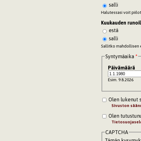
salli
Halutessasi voit piil
Kuukauden runoil
estä
salli
Sallitko mahdollisen
Syntymäaika
*
Päivämäärä
Esim. 9.8.2026
Olen lukenut 
Sivuston sään
Olen tutustun
Tietosuojasel
CAPTCHA
Tämän kysymykse