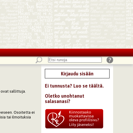
Kirjaudu sisään
Ei tunnusta? Luo se täältä.
ovat sallittuja.
Oletko unohtanut
salasanasi?
eeseen. Osoitetta ei
sia tai ilmoituksia