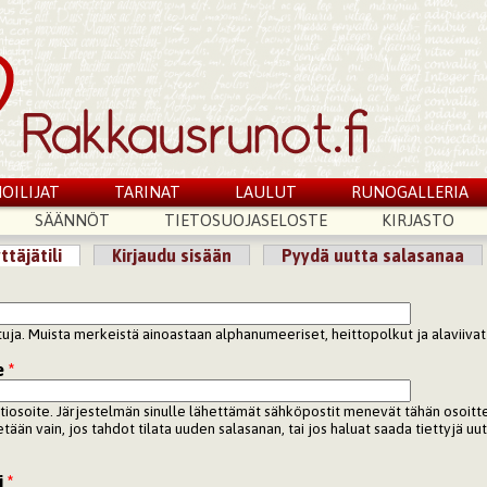
OILIJAT
TARINAT
LAULUT
RUNOGALLERIA
SÄÄNNÖT
TIETOSUOJASELOSTE
KIRJASTO
ttäjätili
(aktiivinen välilehti)
Kirjaudu sisään
Pyydä uutta salasanaa
lilehdet
ttuja. Muista merkeistä ainoastaan alphanumeeriset, heittopolkut ja alaviivat 
e
*
tiosoite. Järjestelmän sinulle lähettämät sähköpostit menevät tähän osoitt
tetään vain, jos tahdot tilata uuden salasanan, tai jos haluat saada tiettyjä uuti
i
*