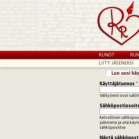
RUNOT
RUN
LIITY JÄSENEKSI
Luo uusi käy
Ensisijaiset vä
Käyttäjätunnus
*
Välilyönnit ovat salli
Sähköpostiosoit
Kelvollinen sähköpos
julkisteta ja sitä käy
sähköpostitse.
Näytä sähköpost