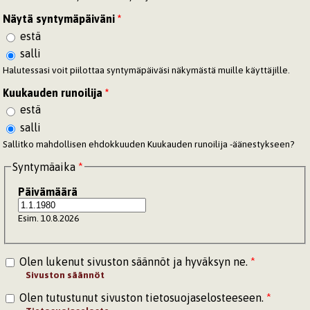
Näytä syntymäpäiväni
*
estä
salli
Halutessasi voit piilottaa syntymäpäiväsi näkymästä muille käyttäjille.
Kuukauden runoilija
*
estä
salli
Sallitko mahdollisen ehdokkuuden Kuukauden runoilija -äänestykseen?
Syntymäaika
*
Päivämäärä
Esim. 10.8.2026
Olen lukenut sivuston säännöt ja hyväksyn ne.
*
Sivuston säännöt
Olen tutustunut sivuston tietosuojaselosteeseen.
*