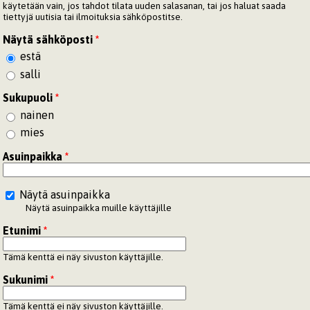
käytetään vain, jos tahdot tilata uuden salasanan, tai jos haluat saada
tiettyjä uutisia tai ilmoituksia sähköpostitse.
Näytä sähköposti
*
estä
salli
Sukupuoli
*
nainen
mies
Asuinpaikka
*
Näytä asuinpaikka
Näytä asuinpaikka muille käyttäjille
Etunimi
*
Tämä kenttä ei näy sivuston käyttäjille.
Sukunimi
*
Tämä kenttä ei näy sivuston käyttäjille.