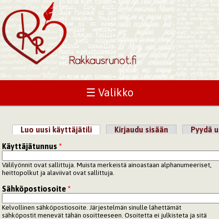
☰ Valikko
Luo uusi käyttäjätili
(aktiivinen välilehti)
Kirjaudu sisään
Pyydä u
Ensisijaiset välilehdet
Käyttäjätunnus
*
Välilyönnit ovat sallittuja. Muista merkeistä ainoastaan alphanumeeriset,
heittopolkut ja alaviivat ovat sallittuja.
Sähköpostiosoite
*
Kelvollinen sähköpostiosoite. Järjestelmän sinulle lähettämät
sähköpostit menevät tähän osoitteeseen. Osoitetta ei julkisteta ja sitä