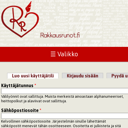
☰ Valikko
Luo uusi käyttäjätili
(aktiivinen välilehti)
Kirjaudu sisään
Pyydä u
Ensisijaiset välilehdet
Käyttäjätunnus
*
Välilyönnit ovat sallittuja. Muista merkeistä ainoastaan alphanumeeriset,
heittopolkut ja alaviivat ovat sallittuja.
Sähköpostiosoite
*
Kelvollinen sähköpostiosoite. Järjestelmän sinulle lähettämät
sähköpostit menevät tähän osoitteeseen. Osoitetta ei julkisteta ja sitä