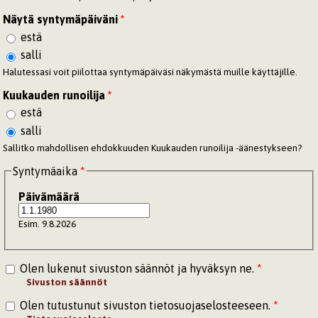
Näytä syntymäpäiväni
*
estä
salli
Halutessasi voit piilottaa syntymäpäiväsi näkymästä muille käyttäjille.
Kuukauden runoilija
*
estä
salli
Sallitko mahdollisen ehdokkuuden Kuukauden runoilija -äänestykseen?
Syntymäaika
*
Päivämäärä
Esim. 9.8.2026
Olen lukenut sivuston säännöt ja hyväksyn ne.
*
Sivuston säännöt
Olen tutustunut sivuston tietosuojaselosteeseen.
*