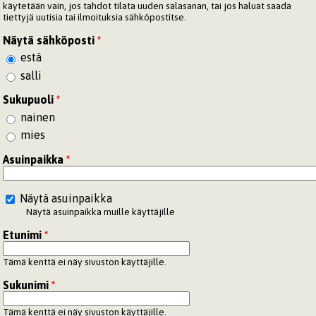
käytetään vain, jos tahdot tilata uuden salasanan, tai jos haluat saada
tiettyjä uutisia tai ilmoituksia sähköpostitse.
Näytä sähköposti
*
estä
salli
Sukupuoli
*
nainen
mies
Asuinpaikka
*
Näytä asuinpaikka
Näytä asuinpaikka muille käyttäjille
Etunimi
*
Tämä kenttä ei näy sivuston käyttäjille.
Sukunimi
*
Tämä kenttä ei näy sivuston käyttäjille.