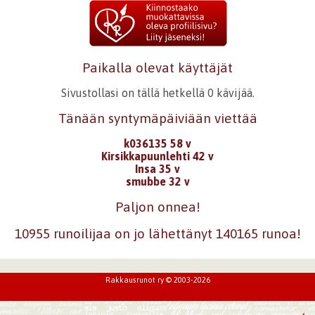
Paikalla olevat käyttäjät
Sivustollasi on tällä hetkellä 0 kävijää.
Tänään syntymäpäiviään viettää
k036135 58 v
Kirsikkapuunlehti 42 v
Insa 35 v
smubbe 32 v
Paljon onnea!
10955 runoilijaa on jo lähettänyt 140165 runoa!
Rakkausrunot ry © 2003-2026